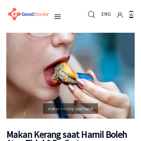
ENG
ENG
Untuk Bisnis
Untuk Anda
Mengapa Good Doctor
Berita
Makan Kerang saat Hamil Boleh
Layanan