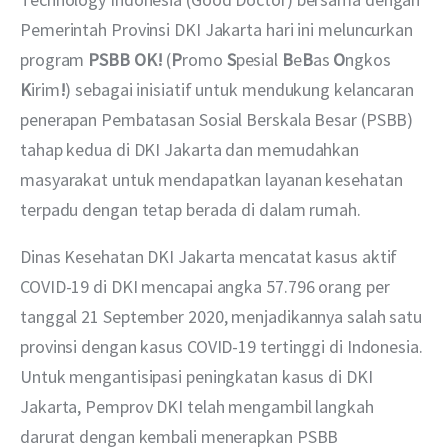
Pemerintah Provinsi DKI Jakarta hari ini meluncurkan 
program 
PSBB OK!
 (
P
romo 
S
pesial 
B
e
B
as 
O
ngkos 
K
irim
!
) sebagai inisiatif untuk mendukung kelancaran 
penerapan Pembatasan Sosial Berskala Besar (PSBB)  
tahap kedua di DKI Jakarta dan memudahkan 
masyarakat untuk mendapatkan layanan kesehatan 
terpadu dengan tetap berada di dalam rumah. 
Dinas Kesehatan DKI Jakarta mencatat kasus aktif 
COVID-19 di DKI mencapai angka 57.796 orang per 
tanggal 21 September 2020, menjadikannya salah satu 
provinsi dengan kasus COVID-19 tertinggi di Indonesia. 
Untuk mengantisipasi peningkatan kasus di DKI 
Jakarta, Pemprov DKI telah mengambil langkah 
darurat dengan kembali menerapkan PSBB 