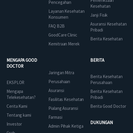
Pemeriksaan
Pencegahan
Kesehatan
Layanan Kesehatan
Janji Fisik
Konsumen
Asuransi Kesehatan
FAQ B2B
Pribadi
GoodCare Clinic
Berita Kesehatan
Kemitraan Merek
MENGAPA GOOD
BERITA
DOCTOR
Jaringan Mitra
Berita Kesehatan
Perusahaan
EKSPLOR
Perusahaan
Asuransi
Mengapa
Berita Kesehatan
Telekesehatan?
Pribadi
Fasilitas Kesehatan
Cerita Kami
Berita Good Doctor
Pialang Asuransi
Tentang kami
Farmasi
DUKUNGAN
Investor
Admin Pihak Ketiga
Grab