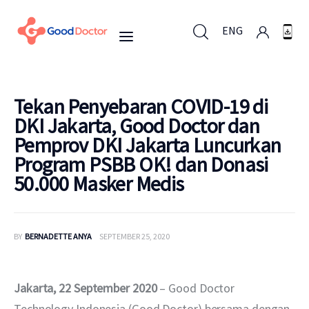
ENG
ENG
Tekan Penyebaran COVID-19 di
DKI Jakarta, Good Doctor dan
Pemprov DKI Jakarta Luncurkan
Untuk Bisnis
Program PSBB OK! dan Donasi
50.000 Masker Medis
Untuk Anda
Mengapa Good Doctor
BY
BERNADETTE ANYA
SEPTEMBER 25, 2020
Berita
Jakarta, 22 September 2020 
– Good Doctor 
Layanan
Technology Indonesia (Good Doctor) bersama dengan 