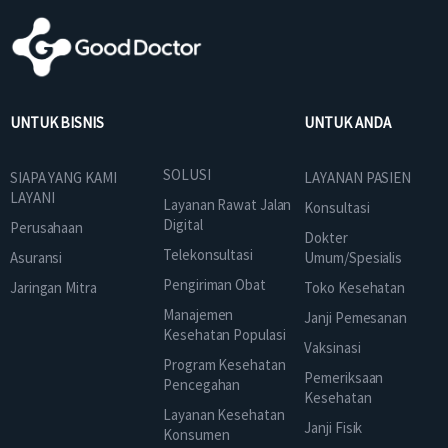
UNTUK BISNIS
UNTUK ANDA
SOLUSI
SIAPA YANG KAMI
LAYANAN PASIEN
LAYANI
Layanan Rawat Jalan
Konsultasi
Digital
Perusahaan
Dokter
Telekonsultasi
Asuransi
Umum/Spesialis
Pengiriman Obat
Jaringan Mitra
Toko Kesehatan
Manajemen
Janji Pemesanan
Kesehatan Populasi
Vaksinasi
Program Kesehatan
Pemeriksaan
Pencegahan
Kesehatan
Layanan Kesehatan
Janji Fisik
Konsumen