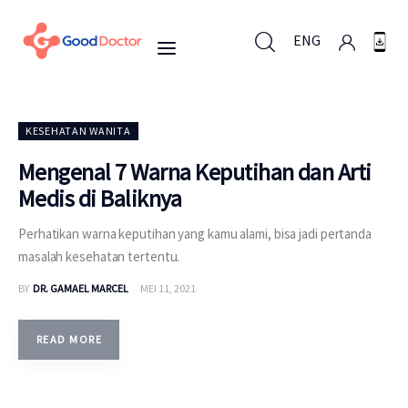
ENG
ENG
KESEHATAN WANITA
Mengenal 7 Warna Keputihan dan Arti
Medis di Baliknya
Untuk Bisnis
Perhatikan warna keputihan yang kamu alami, bisa jadi pertanda
Untuk Anda
masalah kesehatan tertentu.
BY
DR. GAMAEL MARCEL
MEI 11, 2021
Mengapa Good Doctor
Berita
READ MORE
Layanan