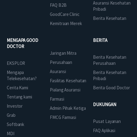
Asuransi Kesehatan
FAQ B2B
Pribadi
GoodCare Clinic
Berita Kesehatan
Kemitraan Merek
MENGAPA GOOD
BERITA
DOCTOR
Jaringan Mitra
Berita Kesehatan
Perusahaan
EKSPLOR
Perusahaan
Asuransi
Mengapa
Berita Kesehatan
Telekesehatan?
Pribadi
Fasilitas Kesehatan
Cerita Kami
Berita Good Doctor
Pialang Asuransi
Tentang kami
Farmasi
DUKUNGAN
Investor
Admin Pihak Ketiga
Grab
FMCG Farmasi
Pusat Layanan
Softbank
FAQ Aplikasi
MDI