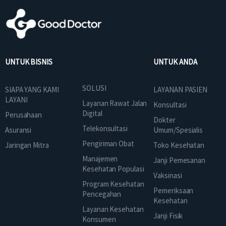
UNTUK BISNIS
UNTUK ANDA
SOLUSI
SIAPA YANG KAMI
LAYANAN PASIEN
LAYANI
Layanan Rawat Jalan
Konsultasi
Digital
Perusahaan
Dokter
Telekonsultasi
Asuransi
Umum/Spesialis
Pengiriman Obat
Jaringan Mitra
Toko Kesehatan
Manajemen
Janji Pemesanan
Kesehatan Populasi
Vaksinasi
Program Kesehatan
Pemeriksaan
Pencegahan
Kesehatan
Layanan Kesehatan
Janji Fisik
Konsumen