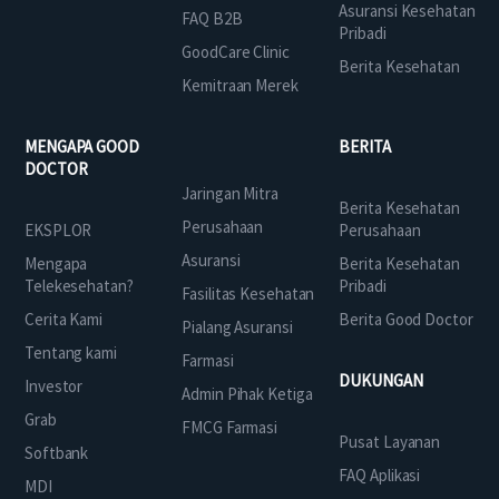
Asuransi Kesehatan
FAQ B2B
Pribadi
GoodCare Clinic
Berita Kesehatan
Kemitraan Merek
MENGAPA GOOD
BERITA
DOCTOR
Jaringan Mitra
Berita Kesehatan
Perusahaan
EKSPLOR
Perusahaan
Asuransi
Mengapa
Berita Kesehatan
Telekesehatan?
Pribadi
Fasilitas Kesehatan
Cerita Kami
Berita Good Doctor
Pialang Asuransi
Tentang kami
Farmasi
DUKUNGAN
Investor
Admin Pihak Ketiga
Grab
FMCG Farmasi
Pusat Layanan
Softbank
FAQ Aplikasi
MDI