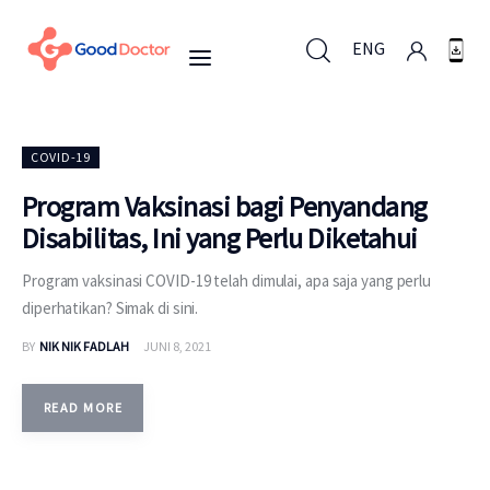
ENG
ENG
COVID-19
Program Vaksinasi bagi Penyandang
Disabilitas, Ini yang Perlu Diketahui
Untuk Bisnis
Program vaksinasi COVID-19 telah dimulai, apa saja yang perlu
Untuk Anda
diperhatikan? Simak di sini.
BY
NIK NIK FADLAH
JUNI 8, 2021
Mengapa Good Doctor
Berita
READ MORE
Layanan