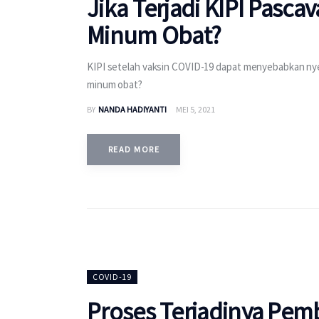
Jika Terjadi KIPI Pasca
Minum Obat?
KIPI setelah vaksin COVID-19 dapat menyebabkan ny
minum obat?
BY
NANDA HADIYANTI
MEI 5, 2021
READ MORE
COVID-19
Proses Terjadinya Pem