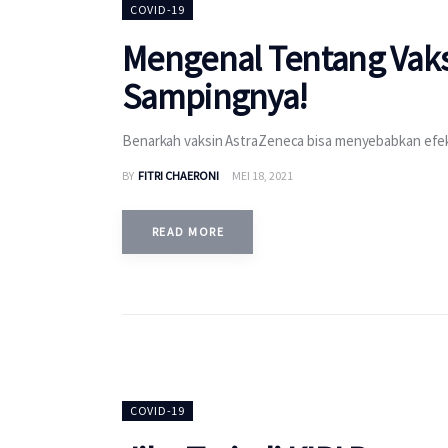
COVID-19
Mengenal Tentang Vaks
Sampingnya!
Benarkah vaksin AstraZeneca bisa menyebabkan efe
BY
FITRI CHAERONI
MEI 18, 2021
READ MORE
COVID-19