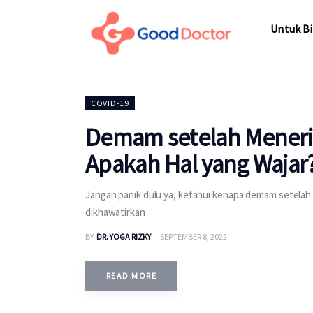
Untuk Bisnis
Untuk Bi
Untuk Anda
Mengapa Good Doctor
Untuk Bi
COVID-19
Berita
Demam setelah Meneri
Layanan
Apakah Hal yang Wajar
Jangan panik dulu ya, ketahui kenapa demam setelah m
dikhawatirkan
BY
DR. YOGA RIZKY
SEPTEMBER 8, 2022
READ MORE