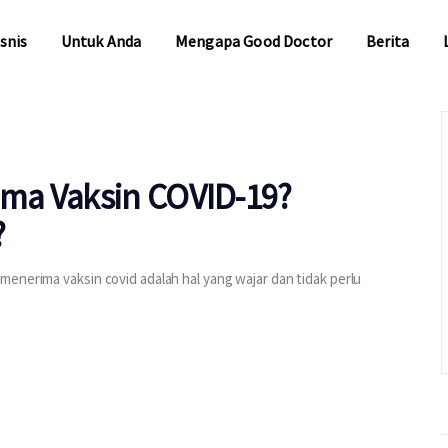
snis
Untuk Anda
Mengapa Good Doctor
Berita
snis
Untuk Anda
Mengapa Good Doctor
Berita
ma Vaksin COVID-19?
?
enerima vaksin covid adalah hal yang wajar dan tidak perlu