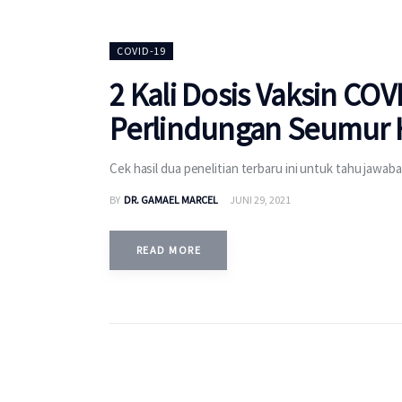
COVID-19
2 Kali Dosis Vaksin CO
Perlindungan Seumur 
Cek hasil dua penelitian terbaru ini untuk tahu jawab
BY
DR. GAMAEL MARCEL
JUNI 29, 2021
READ MORE