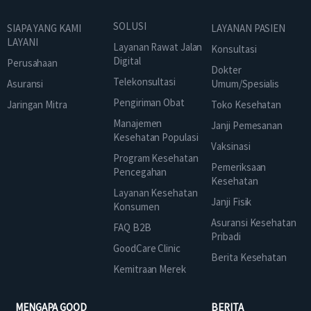
SOLUSI
SIAPA YANG KAMI
LAYANAN PASIEN
LAYANI
Layanan Rawat Jalan
Konsultasi
Digital
Perusahaan
Dokter
Telekonsultasi
Asuransi
Umum/Spesialis
Pengiriman Obat
Jaringan Mitra
Toko Kesehatan
Manajemen
Janji Pemesanan
Kesehatan Populasi
Vaksinasi
Program Kesehatan
Pemeriksaan
Pencegahan
Kesehatan
Layanan Kesehatan
Janji Fisik
Konsumen
Asuransi Kesehatan
FAQ B2B
Pribadi
GoodCare Clinic
Berita Kesehatan
Kemitraan Merek
MENGAPA GOOD
BERITA