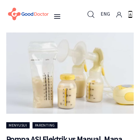
ENG
ENG
Untuk Bisnis
Untuk Anda
Mengapa Good Doctor
Berita
MENYUSUI
PARENTING
Layanan
Pompa ASI Elektrik vs Manual, Mana