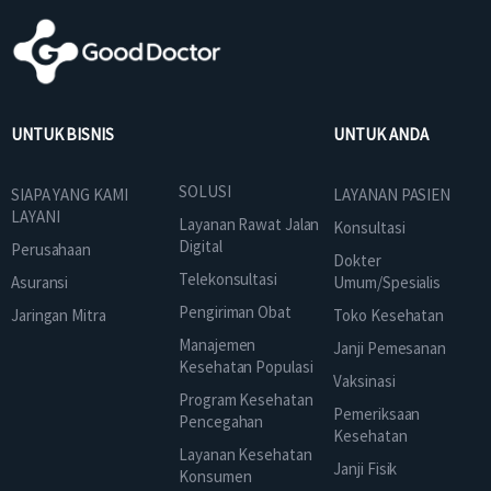
UNTUK BISNIS
UNTUK ANDA
SOLUSI
SIAPA YANG KAMI
LAYANAN PASIEN
LAYANI
Layanan Rawat Jalan
Konsultasi
Digital
Perusahaan
Dokter
Telekonsultasi
Asuransi
Umum/Spesialis
Pengiriman Obat
Jaringan Mitra
Toko Kesehatan
Manajemen
Janji Pemesanan
Kesehatan Populasi
Vaksinasi
Program Kesehatan
Pemeriksaan
Pencegahan
Kesehatan
Layanan Kesehatan
Janji Fisik
Konsumen