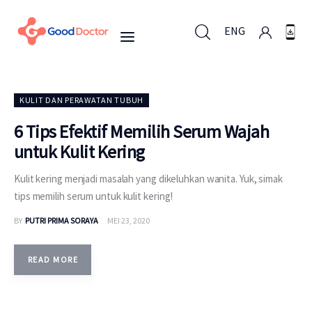
ENG
ENG
KULIT DAN PERAWATAN TUBUH
6 Tips Efektif Memilih Serum Wajah
untuk Kulit Kering
Untuk Bisnis
Kulit kering menjadi masalah yang dikeluhkan wanita. Yuk, simak
Untuk Anda
tips memilih serum untuk kulit kering!
BY
PUTRI PRIMA SORAYA
MEI 23, 2020
Mengapa Good Doctor
Berita
READ MORE
Layanan