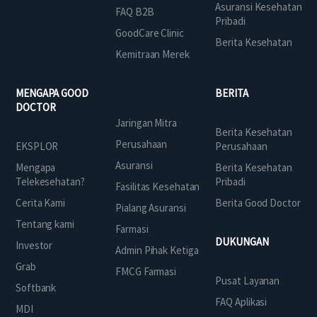
Asuransi Kesehatan
FAQ B2B
Pribadi
GoodCare Clinic
Berita Kesehatan
Kemitraan Merek
MENGAPA GOOD
BERITA
DOCTOR
Jaringan Mitra
Berita Kesehatan
Perusahaan
EKSPLOR
Perusahaan
Asuransi
Mengapa
Berita Kesehatan
Telekesehatan?
Pribadi
Fasilitas Kesehatan
Cerita Kami
Berita Good Doctor
Pialang Asuransi
Tentang kami
Farmasi
DUKUNGAN
Investor
Admin Pihak Ketiga
Grab
FMCG Farmasi
Pusat Layanan
Softbank
FAQ Aplikasi
MDI