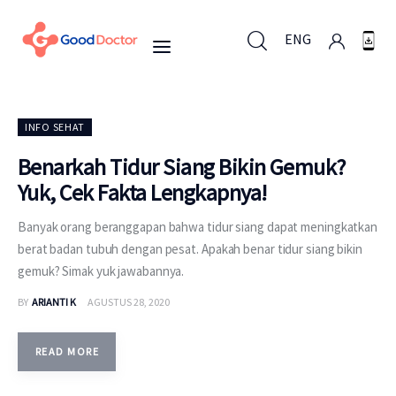
ENG
ENG
INFO SEHAT
Benarkah Tidur Siang Bikin Gemuk?
Yuk, Cek Fakta Lengkapnya!
Untuk Bisnis
Banyak orang beranggapan bahwa tidur siang dapat meningkatkan
Untuk Anda
berat badan tubuh dengan pesat. Apakah benar tidur siang bikin
gemuk? Simak yuk jawabannya.
Mengapa Good Doctor
BY
ARIANTI K
AGUSTUS 28, 2020
Berita
READ MORE
Layanan