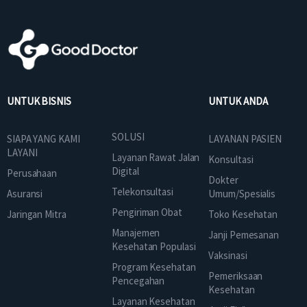
UNTUK BISNIS
UNTUK ANDA
SOLUSI
SIAPA YANG KAMI
LAYANAN PASIEN
LAYANI
Layanan Rawat Jalan
Konsultasi
Digital
Perusahaan
Dokter
Telekonsultasi
Asuransi
Umum/Spesialis
Pengiriman Obat
Jaringan Mitra
Toko Kesehatan
Manajemen
Janji Pemesanan
Kesehatan Populasi
Vaksinasi
Program Kesehatan
Pemeriksaan
Pencegahan
Kesehatan
Layanan Kesehatan