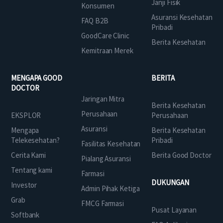
Janji Fisik
Konsumen
Asuransi Kesehatan
FAQ B2B
Pribadi
GoodCare Clinic
Berita Kesehatan
Kemitraan Merek
MENGAPA GOOD
BERITA
DOCTOR
Jaringan Mitra
Berita Kesehatan
Perusahaan
EKSPLOR
Perusahaan
Asuransi
Mengapa
Berita Kesehatan
Telekesehatan?
Pribadi
Fasilitas Kesehatan
Cerita Kami
Berita Good Doctor
Pialang Asuransi
Tentang kami
Farmasi
DUKUNGAN
Investor
Admin Pihak Ketiga
Grab
FMCG Farmasi
Pusat Layanan
Softbank