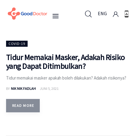
ENG
ENG
COVID-19
Tidur Memakai Masker, Adakah Risiko
yang Dapat Ditimbulkan?
Untuk Bisnis
Tidur memakai masker apakah boleh dilakukan? Adakah risikonya?
Untuk Anda
BY
NIK NIK FADLAH
JUNI 5, 2021
Mengapa Good Doctor
READ MORE
Berita
Layanan