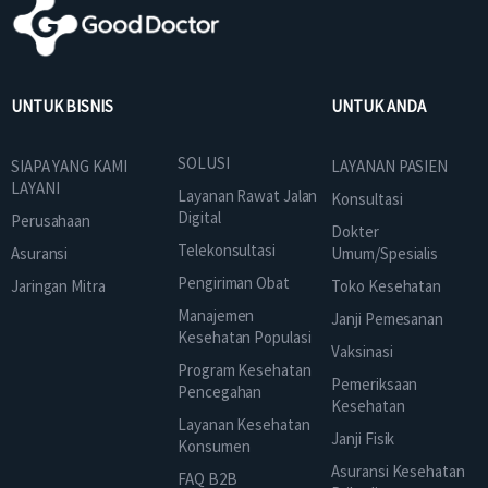
UNTUK BISNIS
UNTUK ANDA
SOLUSI
SIAPA YANG KAMI
LAYANAN PASIEN
LAYANI
Layanan Rawat Jalan
Konsultasi
Digital
Perusahaan
Dokter
Telekonsultasi
Asuransi
Umum/Spesialis
Pengiriman Obat
Jaringan Mitra
Toko Kesehatan
Manajemen
Janji Pemesanan
Kesehatan Populasi
Vaksinasi
Program Kesehatan
Pemeriksaan
Pencegahan
Kesehatan
Layanan Kesehatan
Janji Fisik
Konsumen
Asuransi Kesehatan
FAQ B2B