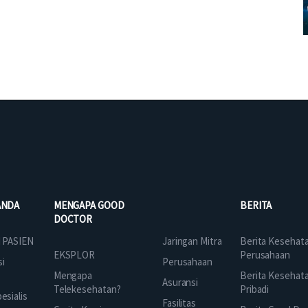
ANDA
MENGAPA GOOD
BERITA
DOCTOR
Jaringan Mitra
 PASIEN
Berita Kesehat
EKSPLOR
Perusahaan
Perusahaan
si
Mengapa
Berita Kesehat
Asuransi
Telekesehatan?
Pribadi
sialis
Fasilitas