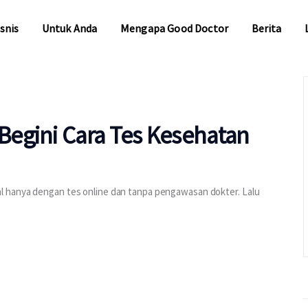
snis
Untuk Anda
Mengapa Good Doctor
Berita
snis
Untuk Anda
Mengapa Good Doctor
Berita
egini Cara Tes Kesehatan
l hanya dengan tes online dan tanpa pengawasan dokter. Lalu