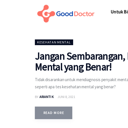
Untuk Bisnis
Untuk Bi
Untuk Anda
Mengapa Good Doctor
Untuk Bi
KESEHATAN MENTAL
Berita
Jangan Sembarangan, B
Layanan
Mental yang Benar!
Tidak disarankan untuk mendiagnosis penyakit menta
seperti apa tes kesehatan mental yang benar?
BY
ARIANTI K
JUNI 8, 2021
READ MORE