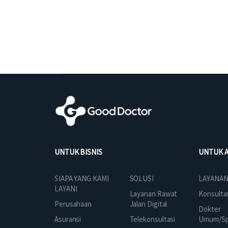
UNTUK BISNIS
UNTUK 
SOLUSI
SIAPA YANG KAMI
LAYANAN
LAYANI
Layanan Rawat
Konsulta
Jalan Digital
Perusahaan
Dokter
Telekonsultasi
Asuransi
Umum/Spe