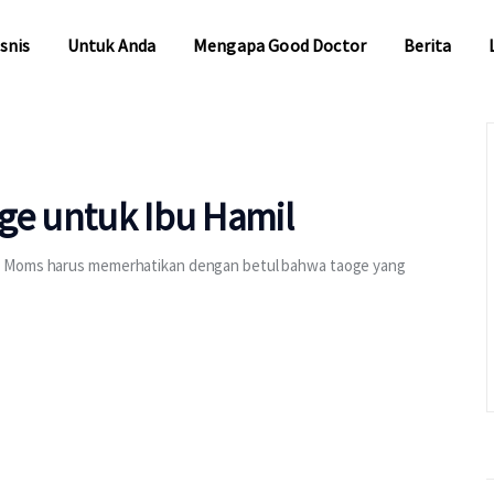
snis
Untuk Anda
Mengapa Good Doctor
Berita
snis
Untuk Anda
Mengapa Good Doctor
Berita
ge untuk Ibu Hamil
n, Moms harus memerhatikan dengan betul bahwa taoge yang