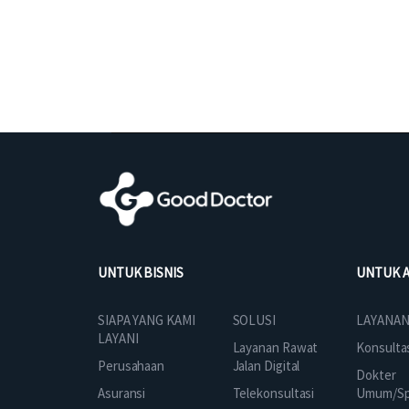
UNTUK BISNIS
UNTUK 
SOLUSI
SIAPA YANG KAMI
LAYANAN
LAYANI
Layanan Rawat
Konsulta
Jalan Digital
Perusahaan
Dokter
Telekonsultasi
Asuransi
Umum/Spe