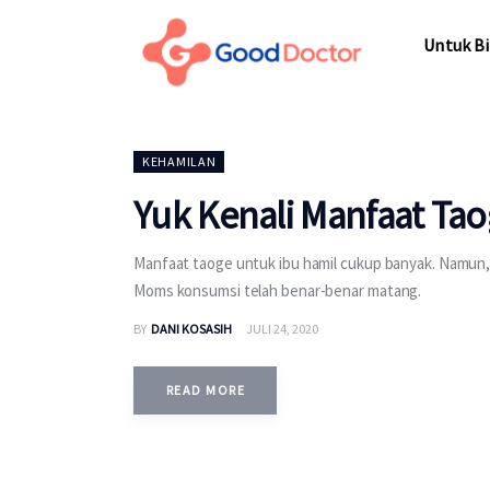
Untuk Bisnis
Untuk Bi
Untuk Anda
Mengapa Good Doctor
Untuk Bi
KEHAMILAN
Berita
Yuk Kenali Manfaat Tao
Layanan
Manfaat taoge untuk ibu hamil cukup banyak. Namu
Moms konsumsi telah benar-benar matang.
BY
DANI KOSASIH
JULI 24, 2020
READ MORE