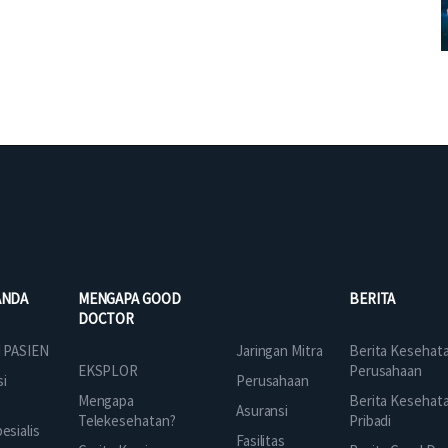
ANDA
MENGAPA GOOD
BERITA
DOCTOR
Jaringan Mitra
 PASIEN
Berita Kesehat
EKSPLOR
Perusahaan
Perusahaan
si
Mengapa
Berita Kesehat
Asuransi
Telekesehatan?
Pribadi
sialis
Fasilitas