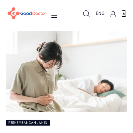
ENG
ENG
Untuk Bisnis
Untuk Anda
Mengapa Good Doctor
Berita
PERKEMBANGAN JANIN
Layanan