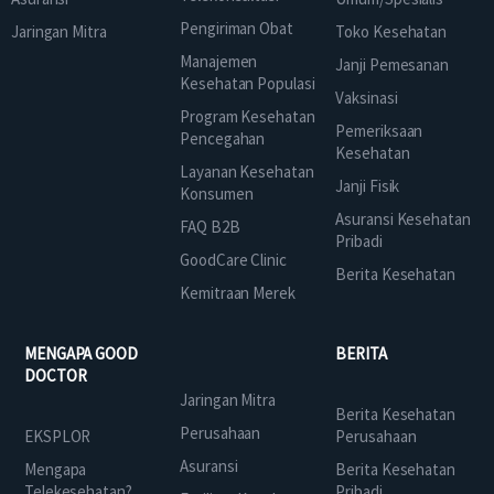
Pengiriman Obat
Jaringan Mitra
Toko Kesehatan
Manajemen
Janji Pemesanan
Kesehatan Populasi
Vaksinasi
Program Kesehatan
Pemeriksaan
Pencegahan
Kesehatan
Layanan Kesehatan
Janji Fisik
Konsumen
Asuransi Kesehatan
FAQ B2B
Pribadi
GoodCare Clinic
Berita Kesehatan
Kemitraan Merek
MENGAPA GOOD
BERITA
DOCTOR
Jaringan Mitra
Berita Kesehatan
Perusahaan
EKSPLOR
Perusahaan
Asuransi
Mengapa
Berita Kesehatan
Telekesehatan?
Pribadi