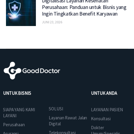
Digitalisasi Layanan Kesehatan
Perusahaan: Panduan untuk Bisnis yang
Ingin Tingkatkan Benefit Karyawan
JUNI 23, 2026
UNTUK BISNIS
UNTUK ANDA
SOLUSI
SIAPA YANG KAMI
LAYANAN PASIEN
LAYANI
Layanan Rawat Jalan
Konsultasi
Digital
Perusahaan
Dokter
Telekonsultasi
Asuransi
Umum/Spesialis