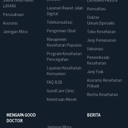
SIAPA YANG KAMI
LAYANAN PASIEN
LAYANI
Layanan Rawat Jalan
Konsultasi
Digital
Perusahaan
Dokter
Telekonsultasi
Asuransi
Umum/Spesialis
Pengiriman Obat
Jaringan Mitra
Toko Kesehatan
Manajemen
Janji Pemesanan
Kesehatan Populasi
Vaksinasi
Program Kesehatan
Pemeriksaan
Pencegahan
Kesehatan
Layanan Kesehatan
Janji Fisik
Konsumen
Asuransi Kesehatan
FAQ B2B
Pribadi
GoodCare Clinic
Berita Kesehatan
Kemitraan Merek
MENGAPA GOOD
BERITA
DOCTOR
Jaringan Mitra