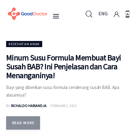
ENG
ENG
KESEHATAN ANAK
Minum Susu Formula Membuat Bayi
Susah BAB? Ini Penjelasan dan Cara
Untuk Bisnis
Menanganinya!
Untuk Anda
Bayi yang diberikan susu formula cenderung susah BAB. Apa
alasannya?
Mengapa Good Doctor
BY
RICHALDO HARIANDJA
FEBRUARI 2, 2021
Berita
READ MORE
Layanan