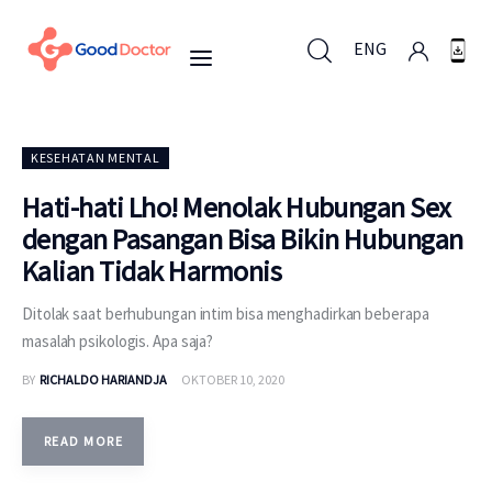
ENG
ENG
KESEHATAN MENTAL
Hati-hati Lho! Menolak Hubungan Sex
dengan Pasangan Bisa Bikin Hubungan
Untuk Bisnis
Kalian Tidak Harmonis
Untuk Anda
Ditolak saat berhubungan intim bisa menghadirkan beberapa
masalah psikologis. Apa saja?
Mengapa Good Doctor
BY
RICHALDO HARIANDJA
OKTOBER 10, 2020
Berita
READ MORE
Layanan