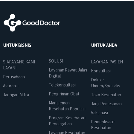
UNTUK BISNIS
UNTUK ANDA
SOLUSI
SIAPA YANG KAMI
LAYANAN PASIEN
LAYANI
Layanan Rawat Jalan
Konsultasi
Digital
Perusahaan
Dokter
Telekonsultasi
Asuransi
Umum/Spesialis
Pengiriman Obat
Jaringan Mitra
Toko Kesehatan
Manajemen
Janji Pemesanan
Kesehatan Populasi
Vaksinasi
Program Kesehatan
Pemeriksaan
Pencegahan
Kesehatan
Layanan Kesehatan