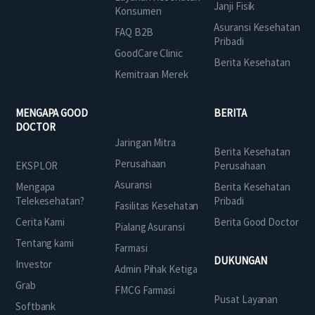
Janji Fisik
Konsumen
Asuransi Kesehatan
FAQ B2B
Pribadi
GoodCare Clinic
Berita Kesehatan
Kemitraan Merek
MENGAPA GOOD
BERITA
DOCTOR
Jaringan Mitra
Berita Kesehatan
Perusahaan
EKSPLOR
Perusahaan
Asuransi
Mengapa
Berita Kesehatan
Telekesehatan?
Pribadi
Fasilitas Kesehatan
Cerita Kami
Berita Good Doctor
Pialang Asuransi
Tentang kami
Farmasi
DUKUNGAN
Investor
Admin Pihak Ketiga
Grab
FMCG Farmasi
Pusat Layanan
Softbank