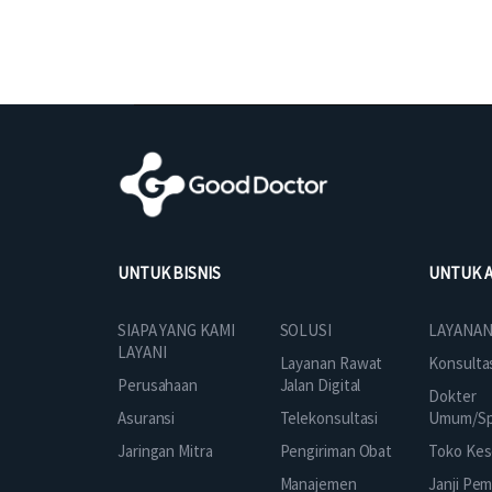
UNTUK BISNIS
UNTUK 
SOLUSI
SIAPA YANG KAMI
LAYANAN
LAYANI
Layanan Rawat
Konsulta
Jalan Digital
Perusahaan
Dokter
Telekonsultasi
Asuransi
Umum/Spe
Pengiriman Obat
Jaringan Mitra
Toko Kes
Manajemen
Janji Pe