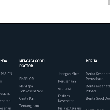
ANDA
MENGAPA GOOD
BERITA
DOCTOR
Jaringan Mitra
 PASIEN
Berita Kesehat
EKSPLOR
Perusahaan
Perusahaan
si
Mengapa
Berita Kesehat
Asuransi
Telekesehatan?
Pribadi
sialis
Fasilitas
Cerita Kami
Berita Good Do
Kesehatan
ehatan
Tentang kami
Pialang Asuransi
mesanan