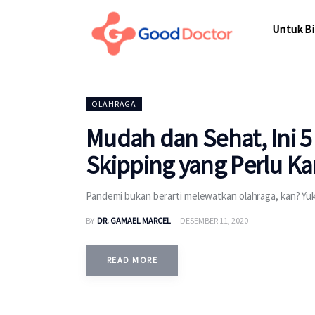
Untuk Bisnis
Untuk Bi
Untuk Anda
Mengapa Good Doctor
Untuk Bi
OLAHRAGA
Berita
Mudah dan Sehat, Ini 5
Layanan
Skipping yang Perlu K
Pandemi bukan berarti melewatkan olahraga, kan? Yuk,
BY
DR. GAMAEL MARCEL
DESEMBER 11, 2020
READ MORE