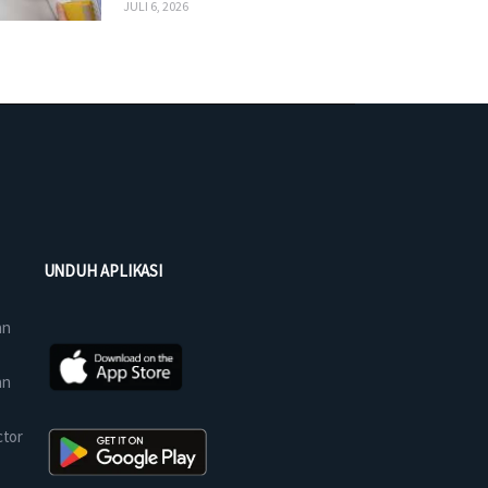
JULI 6, 2026
UNDUH APLIKASI
an
an
ctor