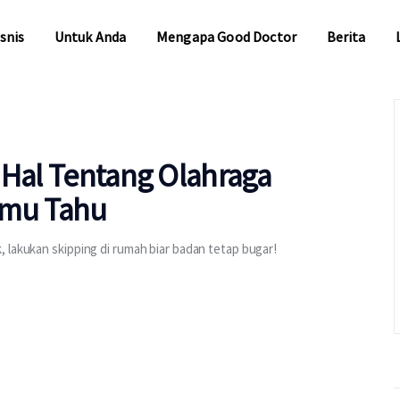
snis
Untuk Anda
Mengapa Good Doctor
Berita
snis
Untuk Anda
Mengapa Good Doctor
Berita
 Hal Tentang Olahraga
amu Tahu
 lakukan skipping di rumah biar badan tetap bugar!