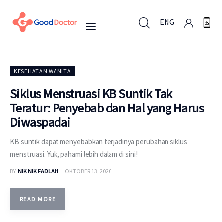
ENG
ENG
KESEHATAN WANITA
Siklus Menstruasi KB Suntik Tak
Teratur: Penyebab dan Hal yang Harus
Untuk Bisnis
Diwaspadai
Untuk Anda
KB suntik dapat menyebabkan terjadinya perubahan siklus
menstruasi. Yuk, pahami lebih dalam di sini!
Mengapa Good Doctor
BY
NIK NIK FADLAH
OKTOBER 13, 2020
Berita
READ MORE
Layanan