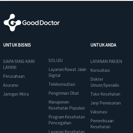
UNTUK BISNIS
UNTUK ANDA
SOLUSI
SIAPA YANG KAMI
LAYANAN PASIEN
LAYANI
Layanan Rawat Jalan
Konsultasi
Digital
Perusahaan
Dokter
Telekonsultasi
Asuransi
Umum/Spesialis
Pengiriman Obat
Jaringan Mitra
Toko Kesehatan
Manajemen
Janji Pemesanan
Kesehatan Populasi
Vaksinasi
Program Kesehatan
Pemeriksaan
Pencegahan
Kesehatan
Layanan Kesehatan