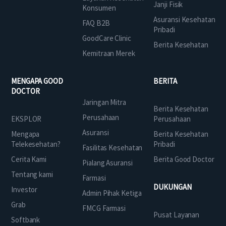
Janji Fisik
Konsumen
Asuransi Kesehatan
FAQ B2B
Pribadi
GoodCare Clinic
Berita Kesehatan
Kemitraan Merek
MENGAPA GOOD
BERITA
DOCTOR
Jaringan Mitra
Berita Kesehatan
Perusahaan
EKSPLOR
Perusahaan
Asuransi
Mengapa
Berita Kesehatan
Telekesehatan?
Pribadi
Fasilitas Kesehatan
Cerita Kami
Berita Good Doctor
Pialang Asuransi
Tentang kami
Farmasi
DUKUNGAN
Investor
Admin Pihak Ketiga
Grab
FMCG Farmasi
Pusat Layanan
Softbank