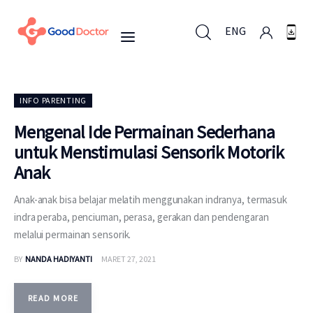
ENG
ENG
INFO PARENTING
Mengenal Ide Permainan Sederhana
untuk Menstimulasi Sensorik Motorik
Untuk Bisnis
Anak
Untuk Anda
Anak-anak bisa belajar melatih menggunakan indranya, termasuk
indra peraba, penciuman, perasa, gerakan dan pendengaran
Mengapa Good Doctor
melalui permainan sensorik.
BY
NANDA HADIYANTI
MARET 27, 2021
Berita
Layanan
READ MORE