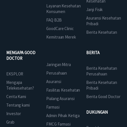
Kesehatan
Layanan Kesehatan
Janji Fisik
Konsumen
Asuransi Kesehatan
FAQ B2B
Pribadi
GoodCare Clinic
Berita Kesehatan
Kemitraan Merek
MENGAPA GOOD
BERITA
DOCTOR
Jaringan Mitra
Berita Kesehatan
Perusahaan
EKSPLOR
Perusahaan
Asuransi
Mengapa
Berita Kesehatan
Telekesehatan?
Pribadi
Fasilitas Kesehatan
Cerita Kami
Berita Good Doctor
Pialang Asuransi
Tentang kami
Farmasi
DUKUNGAN
Investor
Admin Pihak Ketiga
Grab
FMCG Farmasi