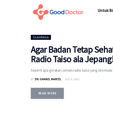
Untuk Bisnis
Untuk Bi
Untuk Anda
Mengapa Good Doctor
Untuk Bi
OLAHRAGA
Berita
Agar Badan Tetap Seha
Layanan
Radio Taiso ala Jepang
Seperti apa gerakan senam radio taiso yang kini mula
BY
DR. GAMAEL MARCEL
JULI 6, 2021
READ MORE