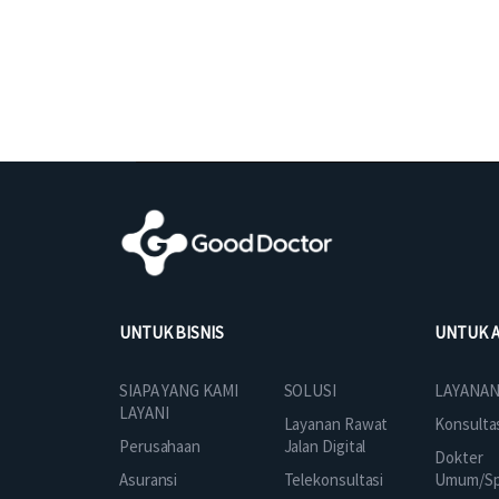
UNTUK BISNIS
UNTUK 
SOLUSI
SIAPA YANG KAMI
LAYANAN
LAYANI
Layanan Rawat
Konsulta
Jalan Digital
Perusahaan
Dokter
Telekonsultasi
Asuransi
Umum/Spe