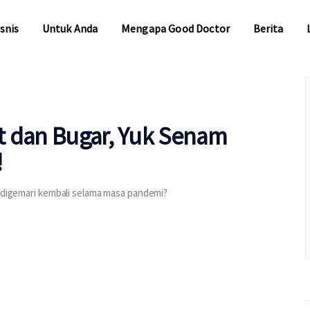
snis
Untuk Anda
Mengapa Good Doctor
Berita
snis
Untuk Anda
Mengapa Good Doctor
Berita
t dan Bugar, Yuk Senam
!
i digemari kembali selama masa pandemi?