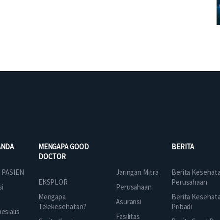
ANDA
MENGAPA GOOD
BERITA
DOCTOR
Jaringan Mitra
 PASIEN
Berita Kesehat
EKSPLOR
Perusahaan
Perusahaan
si
Mengapa
Berita Kesehat
Asuransi
Telekesehatan?
Pribadi
sialis
Fasilitas