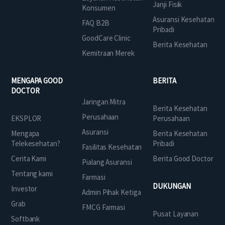
Janji Fisik
Konsumen
Asuransi Kesehatan
FAQ B2B
Pribadi
GoodCare Clinic
Berita Kesehatan
Kemitraan Merek
MENGAPA GOOD
BERITA
DOCTOR
Jaringan Mitra
Berita Kesehatan
Perusahaan
EKSPLOR
Perusahaan
Asuransi
Mengapa
Berita Kesehatan
Telekesehatan?
Pribadi
Fasilitas Kesehatan
Cerita Kami
Berita Good Doctor
Pialang Asuransi
Tentang kami
Farmasi
DUKUNGAN
Investor
Admin Pihak Ketiga
Grab
FMCG Farmasi
Pusat Layanan
Softbank