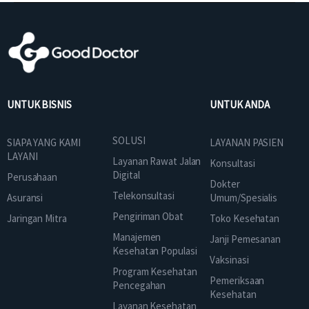
UNTUK BISNIS
UNTUK ANDA
SOLUSI
SIAPA YANG KAMI
LAYANAN PASIEN
LAYANI
Layanan Rawat Jalan
Konsultasi
Digital
Perusahaan
Dokter
Telekonsultasi
Asuransi
Umum/Spesialis
Pengiriman Obat
Jaringan Mitra
Toko Kesehatan
Manajemen
Janji Pemesanan
Kesehatan Populasi
Vaksinasi
Program Kesehatan
Pemeriksaan
Pencegahan
Kesehatan
Layanan Kesehatan