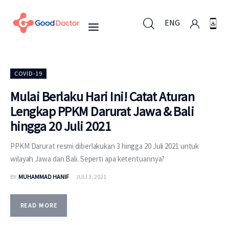
ENG
ENG
COVID-19
Mulai Berlaku Hari Ini! Catat Aturan
Lengkap PPKM Darurat Jawa & Bali
Untuk Bisnis
hingga 20 Juli 2021
Untuk Anda
PPKM Darurat resmi diberlakukan 3 hingga 20 Juli 2021 untuk
wilayah Jawa dan Bali. Seperti apa ketentuannya?
Mengapa Good Doctor
BY
MUHAMMAD HANIF
JULI 3, 2021
Berita
READ MORE
Layanan