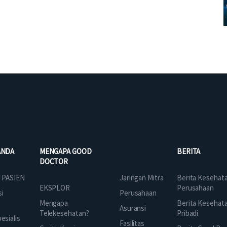
ANDA
MENGAPA GOOD
BERITA
DOCTOR
Jaringan Mitra
 PASIEN
Berita Kesehat
EKSPLOR
Perusahaan
Perusahaan
si
Mengapa
Berita Kesehat
Asuransi
Telekesehatan?
Pribadi
sialis
Fasilitas