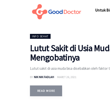
Untuk Bisnis
Untuk Bi
Untuk Anda
Mengapa Good Doctor
Untuk Bi
INFO SEHAT
Berita
Lutut Sakit di Usia Mu
Layanan
Mengobatinya
Lutut sakit di usia muda bisa disebabkan oleh faktor
BY
NIK NIK FADLAH
MARET 26, 2021
READ MORE