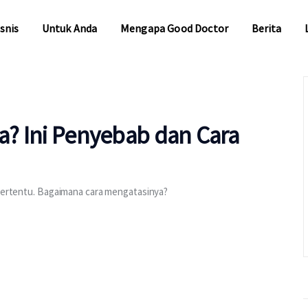
snis
Untuk Anda
Mengapa Good Doctor
Berita
snis
Untuk Anda
Mengapa Good Doctor
Berita
da? Ini Penyebab dan Cara
 tertentu. Bagaimana cara mengatasinya?