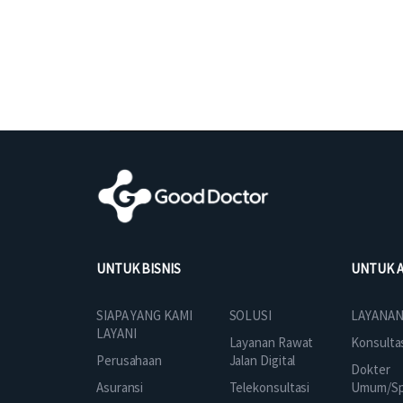
UNTUK BISNIS
UNTUK 
SOLUSI
SIAPA YANG KAMI
LAYANAN
LAYANI
Layanan Rawat
Konsulta
Jalan Digital
Perusahaan
Dokter
Telekonsultasi
Asuransi
Umum/Spe