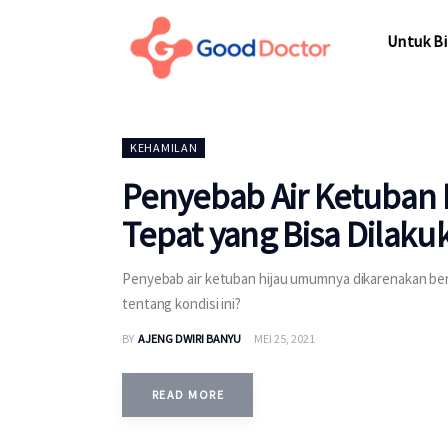
Untuk Bisnis
Untuk Bi
Untuk Anda
Mengapa Good Doctor
Untuk Bi
KEHAMILAN
Berita
Penyebab Air Ketuban
Layanan
Tepat yang Bisa Dilaku
Penyebab air ketuban hijau umumnya dikarenakan berc
tentang kondisi ini?
BY
AJENG DWIRI BANYU
MEI 25, 2021
READ MORE