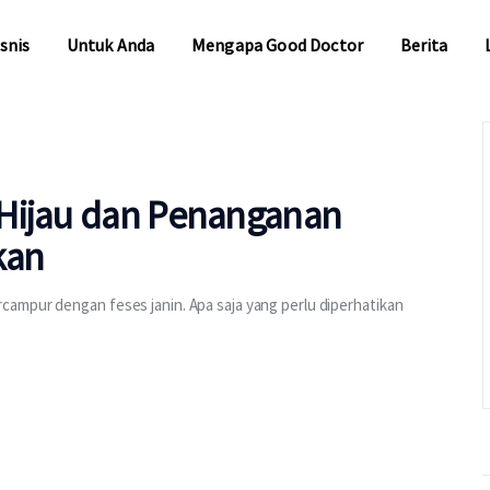
snis
Untuk Anda
Mengapa Good Doctor
Berita
snis
Untuk Anda
Mengapa Good Doctor
Berita
 Hijau dan Penanganan
kan
ampur dengan feses janin. Apa saja yang perlu diperhatikan