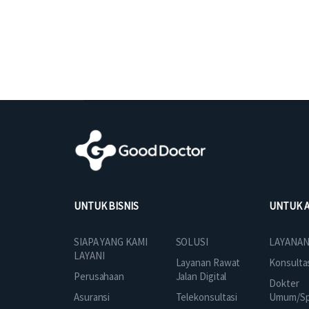
UNTUK BISNIS
UNTUK 
SOLUSI
SIAPA YANG KAMI
LAYANAN
LAYANI
Layanan Rawat
Konsulta
Jalan Digital
Perusahaan
Dokter
Telekonsultasi
Asuransi
Umum/Spe