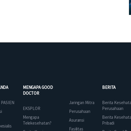
ANDA
MENGAPA GOOD
BERITA
DOCTOR
Jaringan Mitra
 PASIEN
Berita Kesehat
EKSPLOR
Perusahaan
Perusahaan
si
Mengapa
Berita Kesehat
Asuransi
Telekesehatan?
Pribadi
sialis
Fasilitas