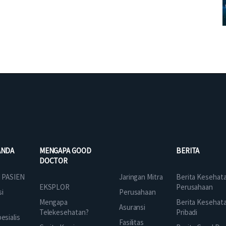
ANDA
MENGAPA GOOD
BERITA
DOCTOR
Jaringan Mitra
 PASIEN
Berita Kesehat
EKSPLOR
Perusahaan
Perusahaan
si
Mengapa
Berita Kesehat
Asuransi
Telekesehatan?
Pribadi
sialis
Fasilitas