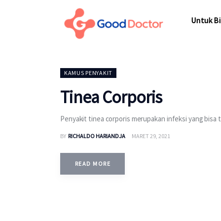
Untuk Bisnis
Untuk Bi
Untuk Anda
Mengapa Good Doctor
Untuk Bi
KAMUS PENYAKIT
Berita
Tinea Corporis
Layanan
Penyakit tinea corporis merupakan infeksi yang bisa te
BY
RICHALDO HARIANDJA
MARET 29, 2021
READ MORE