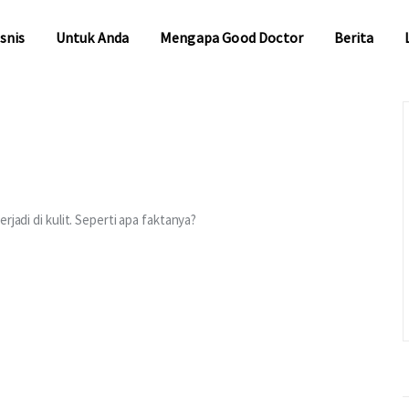
snis
Untuk Anda
Mengapa Good Doctor
Berita
snis
Untuk Anda
Mengapa Good Doctor
Berita
rjadi di kulit. Seperti apa faktanya?