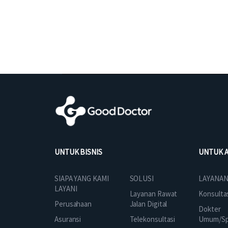
UNTUK BISNIS
UNTUK 
SOLUSI
SIAPA YANG KAMI
LAYANAN
LAYANI
Layanan Rawat
Konsulta
Jalan Digital
Perusahaan
Dokter
Telekonsultasi
Asuransi
Umum/Spe