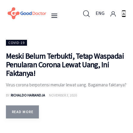
ENG
ENG
COVID-19
Meski Belum Terbukti, Tetap Waspadai
Penularan Corona Lewat Uang, Ini
Untuk Bisnis
Faktanya!
Untuk Anda
Virus corona berpotensi menular lewat uang. Bagaimana faktanya?
BY
RICHALDO HARIANDJA
NOVEMBER 3, 2020
Mengapa Good Doctor
Berita
READ MORE
Layanan