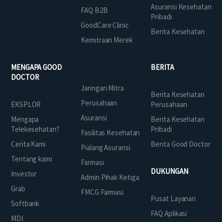
Asuransi Kesehatan
FAQ B2B
Pribadi
GoodCare Clinic
Berita Kesehatan
Kemitraan Merek
MENGAPA GOOD
BERITA
DOCTOR
Jaringan Mitra
Berita Kesehatan
Perusahaan
EKSPLOR
Perusahaan
Asuransi
Mengapa
Berita Kesehatan
Telekesehatan?
Pribadi
Fasilitas Kesehatan
Cerita Kami
Berita Good Doctor
Pialang Asuransi
Tentang kami
Farmasi
DUKUNGAN
Investor
Admin Pihak Ketiga
Grab
FMCG Farmasi
Pusat Layanan
Softbank
FAQ Aplikasi
MDI