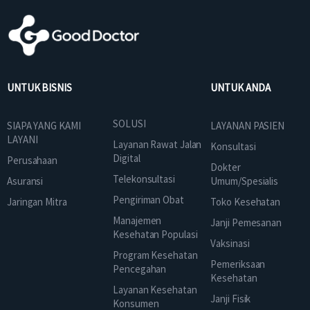
UNTUK BISNIS
UNTUK ANDA
SOLUSI
SIAPA YANG KAMI
LAYANAN PASIEN
LAYANI
Layanan Rawat Jalan
Konsultasi
Digital
Perusahaan
Dokter
Telekonsultasi
Asuransi
Umum/Spesialis
Pengiriman Obat
Jaringan Mitra
Toko Kesehatan
Manajemen
Janji Pemesanan
Kesehatan Populasi
Vaksinasi
Program Kesehatan
Pemeriksaan
Pencegahan
Kesehatan
Layanan Kesehatan
Janji Fisik
Konsumen