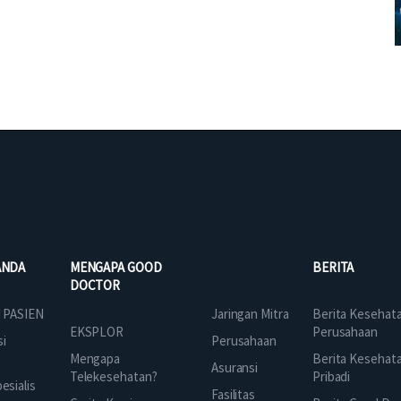
ANDA
MENGAPA GOOD
BERITA
DOCTOR
Jaringan Mitra
 PASIEN
Berita Kesehat
EKSPLOR
Perusahaan
Perusahaan
si
Mengapa
Berita Kesehat
Asuransi
Telekesehatan?
Pribadi
sialis
Fasilitas