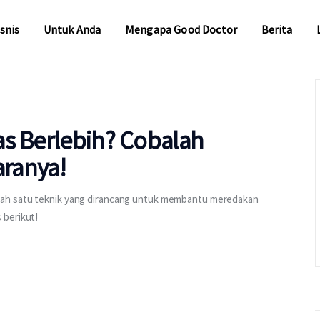
snis
Untuk Anda
Mengapa Good Doctor
Berita
snis
Untuk Anda
Mengapa Good Doctor
Berita
as Berlebih? Cobalah
aranya!
lah satu teknik yang dirancang untuk membantu meredakan
 berikut!