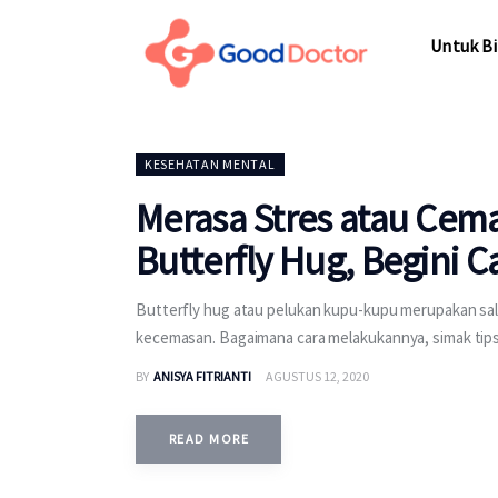
Untuk Bisnis
Untuk Bi
Untuk Anda
Mengapa Good Doctor
Untuk Bi
KESEHATAN MENTAL
Berita
Merasa Stres atau Cem
Layanan
Butterfly Hug, Begini C
Butterfly hug atau pelukan kupu-kupu merupakan sa
kecemasan. Bagaimana cara melakukannya, simak tips
BY
ANISYA FITRIANTI
AGUSTUS 12, 2020
READ MORE