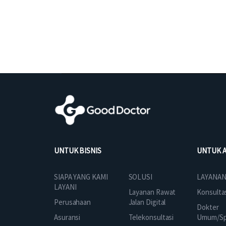
UNTUK BISNIS
UNTUK 
SOLUSI
SIAPA YANG KAMI
LAYANAN
LAYANI
Layanan Rawat
Konsulta
Jalan Digital
Perusahaan
Dokter
Telekonsultasi
Asuransi
Umum/Spe