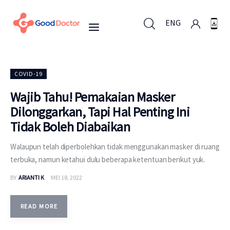
ENG
ENG
COVID-19
Wajib Tahu! Pemakaian Masker
Dilonggarkan, Tapi Hal Penting Ini
Untuk Bisnis
Tidak Boleh Diabaikan
Untuk Anda
Walaupun telah diperbolehkan tidak menggunakan masker di ruang
terbuka, namun ketahui dulu beberapa ketentuan berikut yuk.
Mengapa Good Doctor
BY
ARIANTI K
MEI 18, 2022
Berita
READ MORE
Layanan