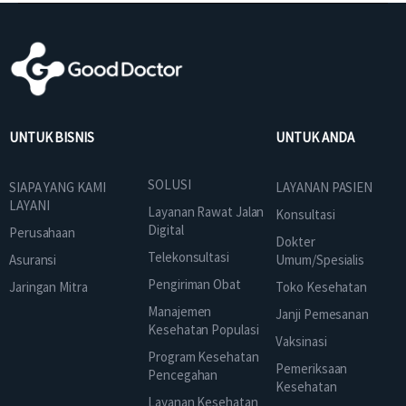
UNTUK BISNIS
UNTUK ANDA
SOLUSI
SIAPA YANG KAMI
LAYANAN PASIEN
LAYANI
Layanan Rawat Jalan
Konsultasi
Digital
Perusahaan
Dokter
Telekonsultasi
Asuransi
Umum/Spesialis
Pengiriman Obat
Jaringan Mitra
Toko Kesehatan
Manajemen
Janji Pemesanan
Kesehatan Populasi
Vaksinasi
Program Kesehatan
Pemeriksaan
Pencegahan
Kesehatan
Layanan Kesehatan