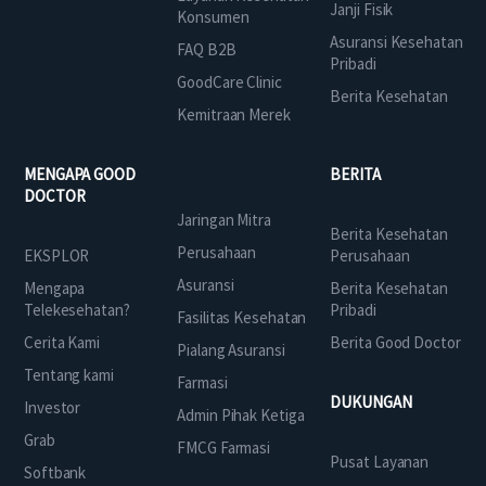
Janji Fisik
Konsumen
Asuransi Kesehatan
FAQ B2B
Pribadi
GoodCare Clinic
Berita Kesehatan
Kemitraan Merek
MENGAPA GOOD
BERITA
DOCTOR
Jaringan Mitra
Berita Kesehatan
Perusahaan
EKSPLOR
Perusahaan
Asuransi
Mengapa
Berita Kesehatan
Telekesehatan?
Pribadi
Fasilitas Kesehatan
Cerita Kami
Berita Good Doctor
Pialang Asuransi
Tentang kami
Farmasi
DUKUNGAN
Investor
Admin Pihak Ketiga
Grab
FMCG Farmasi
Pusat Layanan
Softbank