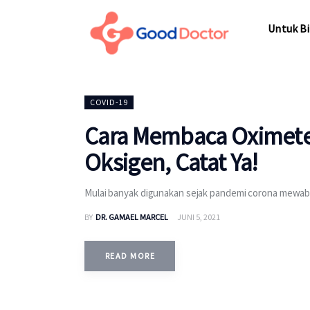
Untuk Bisnis
Untuk Bi
Untuk Anda
Mengapa Good Doctor
Untuk Bi
COVID-19
Berita
Cara Membaca Oximete
Layanan
Oksigen, Catat Ya!
Mulai banyak digunakan sejak pandemi corona mewab
BY
DR. GAMAEL MARCEL
JUNI 5, 2021
READ MORE