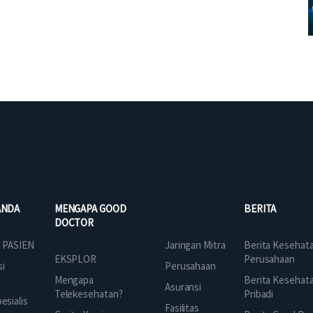
ANDA
MENGAPA GOOD
BERITA
DOCTOR
Jaringan Mitra
 PASIEN
Berita Kesehat
EKSPLOR
Perusahaan
Perusahaan
si
Mengapa
Berita Kesehat
Asuransi
Telekesehatan?
Pribadi
sialis
Fasilitas