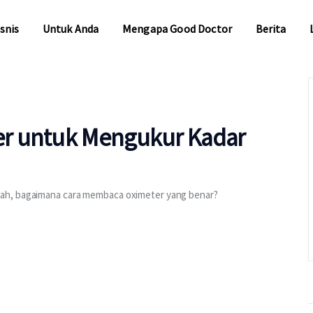
snis
Untuk Anda
Mengapa Good Doctor
Berita
snis
Untuk Anda
Mengapa Good Doctor
Berita
r untuk Mengukur Kadar
ah, bagaimana cara membaca oximeter yang benar?