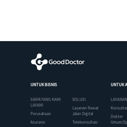
UNTUK BISNIS
UNTUK 
SOLUSI
SIAPA YANG KAMI
LAYANAN
LAYANI
Layanan Rawat
Konsulta
Jalan Digital
Perusahaan
Dokter
Telekonsultasi
Asuransi
Umum/Spe