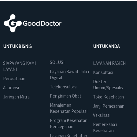
UNTUK BISNIS
UNTUK ANDA
SOLUSI
SIAPA YANG KAMI
LAYANAN PASIEN
LAYANI
Layanan Rawat Jalan
Konsultasi
Digital
Perusahaan
Dokter
Telekonsultasi
Asuransi
Umum/Spesialis
Pengiriman Obat
Jaringan Mitra
Toko Kesehatan
Manajemen
Janji Pemesanan
Kesehatan Populasi
Vaksinasi
Program Kesehatan
Pemeriksaan
Pencegahan
Kesehatan
Layanan Kesehatan