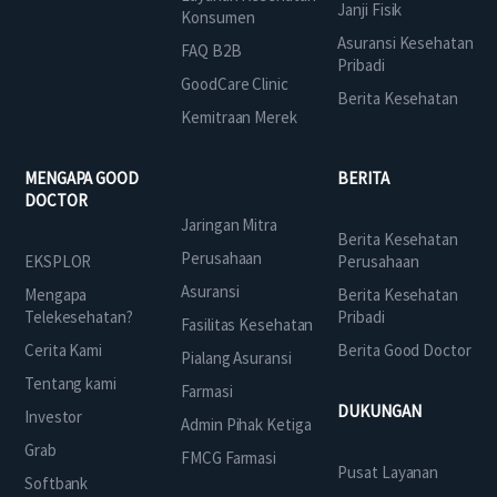
Janji Fisik
Konsumen
Asuransi Kesehatan
FAQ B2B
Pribadi
GoodCare Clinic
Berita Kesehatan
Kemitraan Merek
MENGAPA GOOD
BERITA
DOCTOR
Jaringan Mitra
Berita Kesehatan
Perusahaan
EKSPLOR
Perusahaan
Asuransi
Mengapa
Berita Kesehatan
Telekesehatan?
Pribadi
Fasilitas Kesehatan
Cerita Kami
Berita Good Doctor
Pialang Asuransi
Tentang kami
Farmasi
DUKUNGAN
Investor
Admin Pihak Ketiga
Grab
FMCG Farmasi
Pusat Layanan
Softbank