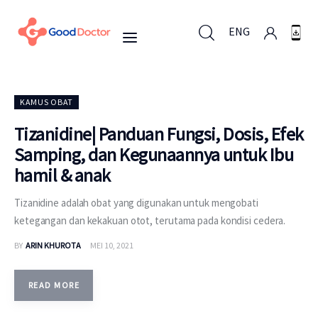
ENG
ENG
KAMUS OBAT
Tizanidine| Panduan Fungsi, Dosis, Efek
Samping, dan Kegunaannya untuk Ibu
Untuk Bisnis
hamil & anak
Untuk Anda
Tizanidine adalah obat yang digunakan untuk mengobati
ketegangan dan kekakuan otot, terutama pada kondisi cedera.
Mengapa Good Doctor
BY
ARIN KHUROTA
MEI 10, 2021
Berita
READ MORE
Layanan