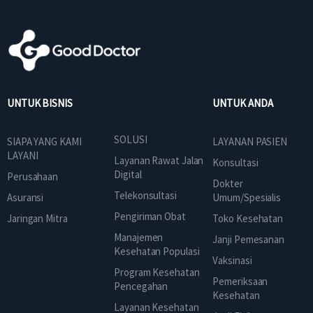
UNTUK BISNIS
UNTUK ANDA
SOLUSI
SIAPA YANG KAMI
LAYANAN PASIEN
LAYANI
Layanan Rawat Jalan
Konsultasi
Digital
Perusahaan
Dokter
Telekonsultasi
Asuransi
Umum/Spesialis
Pengiriman Obat
Jaringan Mitra
Toko Kesehatan
Manajemen
Janji Pemesanan
Kesehatan Populasi
Vaksinasi
Program Kesehatan
Pemeriksaan
Pencegahan
Kesehatan
Layanan Kesehatan