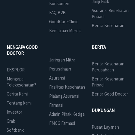
Janji Fisik
Konsumen
Asuransi Kesehatan
FAQ B2B
Pribadi
GoodCare Clinic
Berita Kesehatan
Kemitraan Merek
MENGAPA GOOD
BERITA
DOCTOR
Jaringan Mitra
Berita Kesehatan
Perusahaan
EKSPLOR
Perusahaan
Asuransi
Mengapa
Berita Kesehatan
Telekesehatan?
Pribadi
Fasilitas Kesehatan
Cerita Kami
Berita Good Doctor
Pialang Asuransi
Tentang kami
Farmasi
DUKUNGAN
Investor
Admin Pihak Ketiga
Grab
FMCG Farmasi
Pusat Layanan
Softbank