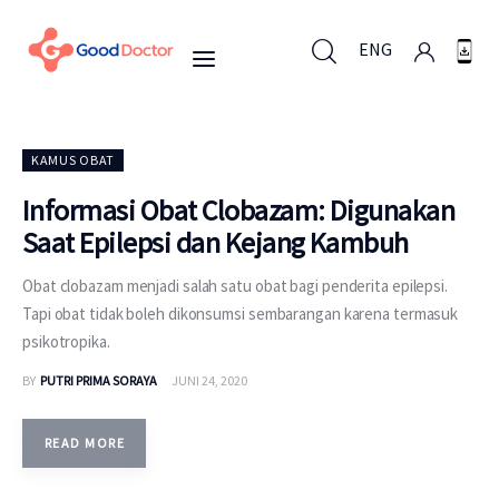
ENG
ENG
KAMUS OBAT
Informasi Obat Clobazam: Digunakan
Saat Epilepsi dan Kejang Kambuh
Untuk Bisnis
Obat clobazam menjadi salah satu obat bagi penderita epilepsi.
Untuk Anda
Tapi obat tidak boleh dikonsumsi sembarangan karena termasuk
psikotropika.
Mengapa Good Doctor
BY
PUTRI PRIMA SORAYA
JUNI 24, 2020
Berita
READ MORE
Layanan