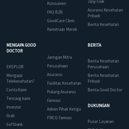
Janji Fisik
Konsumen
Asuransi Kesehatan
FAQ B2B
Pribadi
GoodCare Clinic
Berita Kesehatan
Kemitraan Merek
MENGAPA GOOD
BERITA
DOCTOR
Jaringan Mitra
Berita Kesehatan
Perusahaan
EKSPLOR
Perusahaan
Asuransi
Mengapa
Berita Kesehatan
Telekesehatan?
Pribadi
Fasilitas Kesehatan
Cerita Kami
Berita Good Doctor
Pialang Asuransi
Tentang kami
Farmasi
DUKUNGAN
Investor
Admin Pihak Ketiga
Grab
FMCG Farmasi
Pusat Layanan
Softbank