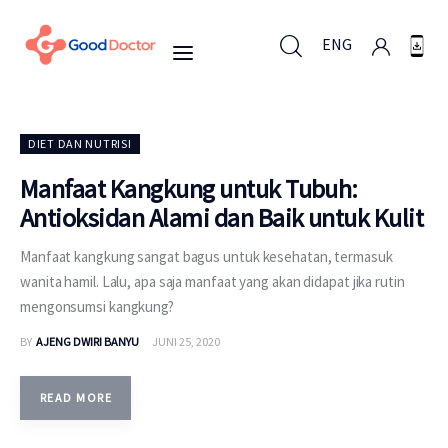
ENG
ENG
DIET DAN NUTRISI
Manfaat Kangkung untuk Tubuh:
Antioksidan Alami dan Baik untuk Kulit
Untuk Bisnis
Manfaat kangkung sangat bagus untuk kesehatan, termasuk
Untuk Anda
wanita hamil. Lalu, apa saja manfaat yang akan didapat jika rutin
mengonsumsi kangkung?
Mengapa Good Doctor
BY
AJENG DWIRI BANYU
JUNI 25, 2020
Berita
READ MORE
Layanan