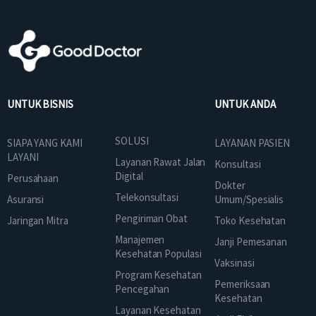
UNTUK BISNIS
UNTUK ANDA
SOLUSI
SIAPA YANG KAMI
LAYANAN PASIEN
LAYANI
Layanan Rawat Jalan
Konsultasi
Digital
Perusahaan
Dokter
Telekonsultasi
Asuransi
Umum/Spesialis
Pengiriman Obat
Jaringan Mitra
Toko Kesehatan
Manajemen
Janji Pemesanan
Kesehatan Populasi
Vaksinasi
Program Kesehatan
Pemeriksaan
Pencegahan
Kesehatan
Layanan Kesehatan