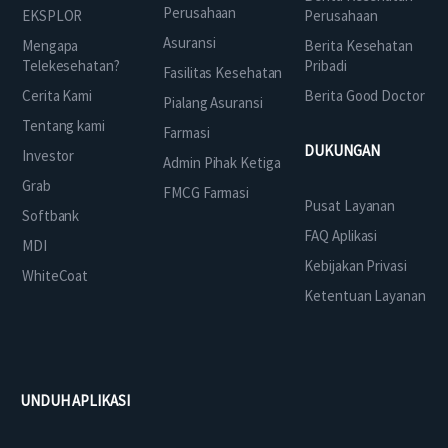
Perusahaan
EKSPLOR
Perusahaan
Asuransi
Mengapa
Berita Kesehatan
Telekesehatan?
Pribadi
Fasilitas Kesehatan
Cerita Kami
Berita Good Doctor
Pialang Asuransi
Tentang kami
Farmasi
DUKUNGAN
Investor
Admin Pihak Ketiga
Grab
FMCG Farmasi
Pusat Layanan
Softbank
FAQ Aplikasi
MDI
Kebijakan Privasi
WhiteCoat
Ketentuan Layanan
UNDUH APLIKASI