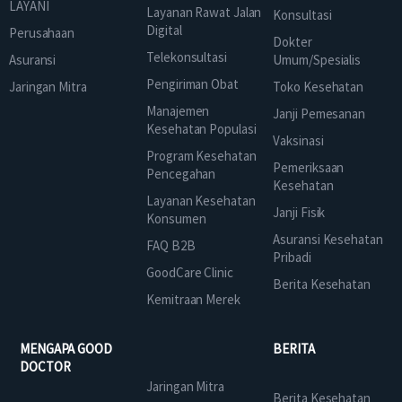
LAYANI
Layanan Rawat Jalan
Konsultasi
Digital
Perusahaan
Dokter
Telekonsultasi
Asuransi
Umum/Spesialis
Pengiriman Obat
Jaringan Mitra
Toko Kesehatan
Manajemen
Janji Pemesanan
Kesehatan Populasi
Vaksinasi
Program Kesehatan
Pemeriksaan
Pencegahan
Kesehatan
Layanan Kesehatan
Janji Fisik
Konsumen
Asuransi Kesehatan
FAQ B2B
Pribadi
GoodCare Clinic
Berita Kesehatan
Kemitraan Merek
MENGAPA GOOD
BERITA
DOCTOR
Jaringan Mitra
Berita Kesehatan