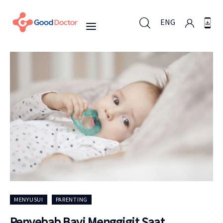
ENG
ENG
Untuk Bisnis
Untuk Anda
Mengapa Good Doctor
Berita
MENYUSUI
PARENTING
Layanan
Penyebab Bayi Menggigit Saat