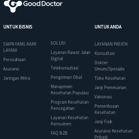
UNTUK BISNIS
UNTUK ANDA
SOLUSI
SIAPA YANG KAMI
LAYANAN PASIEN
LAYANI
Layanan Rawat Jalan
Konsultasi
Digital
Perusahaan
Dokter
Telekonsultasi
Asuransi
Umum/Spesialis
Pengiriman Obat
Jaringan Mitra
Toko Kesehatan
Manajemen
Janji Pemesanan
Kesehatan Populasi
Vaksinasi
Program Kesehatan
Pemeriksaan
Pencegahan
Kesehatan
Layanan Kesehatan
Janji Fisik
Konsumen
Asuransi Kesehatan
FAQ B2B
Pribadi