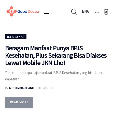
ENG
ENG
INFO SEHAT
Beragam Manfaat Punya BPJS
Kesehatan, Plus Sekarang Bisa Diakses
Untuk Bisnis
Lewat Mobile JKN Lho!
Untuk Anda
Yuk, cari tahu apa saja manfaat BPJS Kesehatan yang bisa kamu
dapatkan!
Mengapa Good Doctor
BY
MUHAMMAD HANIF
MEI 20, 2022
Berita
READ MORE
Layanan