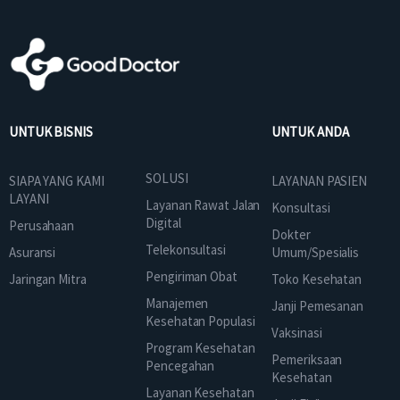
UNTUK BISNIS
UNTUK ANDA
SOLUSI
SIAPA YANG KAMI
LAYANAN PASIEN
LAYANI
Layanan Rawat Jalan
Konsultasi
Digital
Perusahaan
Dokter
Telekonsultasi
Asuransi
Umum/Spesialis
Pengiriman Obat
Jaringan Mitra
Toko Kesehatan
Manajemen
Janji Pemesanan
Kesehatan Populasi
Vaksinasi
Program Kesehatan
Pemeriksaan
Pencegahan
Kesehatan
Layanan Kesehatan