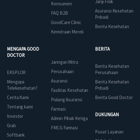
Janji Fisik
Konsumen
Asuransi Kesehatan
FAQ B2B
Pribadi
GoodCare Clinic
Berita Kesehatan
Kemitraan Merek
MENGAPA GOOD
BERITA
DOCTOR
Jaringan Mitra
Berita Kesehatan
Perusahaan
EKSPLOR
Perusahaan
Asuransi
Mengapa
Berita Kesehatan
Telekesehatan?
Pribadi
Fasilitas Kesehatan
Cerita Kami
Berita Good Doctor
Pialang Asuransi
Tentang kami
Farmasi
DUKUNGAN
Investor
Admin Pihak Ketiga
Grab
FMCG Farmasi
Pusat Layanan
Softbank