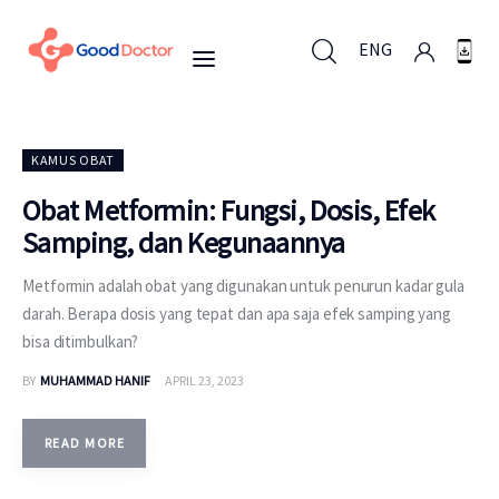
ENG
ENG
KAMUS OBAT
Obat Metformin: Fungsi, Dosis, Efek
Samping, dan Kegunaannya
Untuk Bisnis
Metformin adalah obat yang digunakan untuk penurun kadar gula
Untuk Anda
darah. Berapa dosis yang tepat dan apa saja efek samping yang
bisa ditimbulkan?
Mengapa Good Doctor
BY
MUHAMMAD HANIF
APRIL 23, 2023
Berita
READ MORE
Layanan