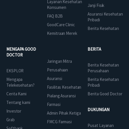
Layanan Kesehatan
Janji Fisik
Konsumen
Asuransi Kesehatan
FAQ B2B
Pribadi
GoodCare Clinic
Berita Kesehatan
Kemitraan Merek
MENGAPA GOOD
BERITA
DOCTOR
Jaringan Mitra
Berita Kesehatan
Perusahaan
EKSPLOR
Perusahaan
Asuransi
Mengapa
Berita Kesehatan
Telekesehatan?
Pribadi
Fasilitas Kesehatan
Cerita Kami
Berita Good Doctor
Pialang Asuransi
Tentang kami
Farmasi
DUKUNGAN
Investor
Admin Pihak Ketiga
Grab
FMCG Farmasi
Pusat Layanan
Softbank