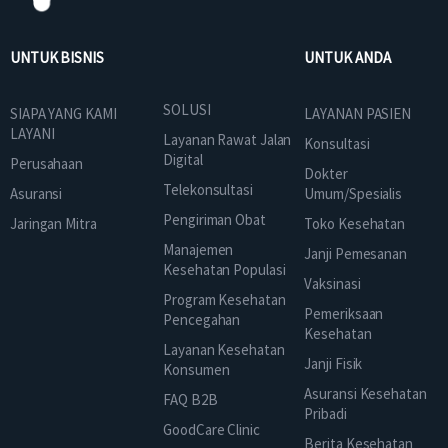
UNTUK BISNIS
UNTUK ANDA
SOLUSI
SIAPA YANG KAMI
LAYANAN PASIEN
LAYANI
Layanan Rawat Jalan
Konsultasi
Digital
Perusahaan
Dokter
Telekonsultasi
Asuransi
Umum/Spesialis
Pengiriman Obat
Jaringan Mitra
Toko Kesehatan
Manajemen
Janji Pemesanan
Kesehatan Populasi
Vaksinasi
Program Kesehatan
Pemeriksaan
Pencegahan
Kesehatan
Layanan Kesehatan
Janji Fisik
Konsumen
Asuransi Kesehatan
FAQ B2B
Pribadi
GoodCare Clinic
Berita Kesehatan