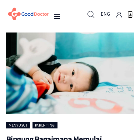
ENG
ENG
Untuk Bisnis
Untuk Anda
Mengapa Good Doctor
Berita
MENYUSUI
PARENTING
Layanan
Bingung Bagaimana Memulai