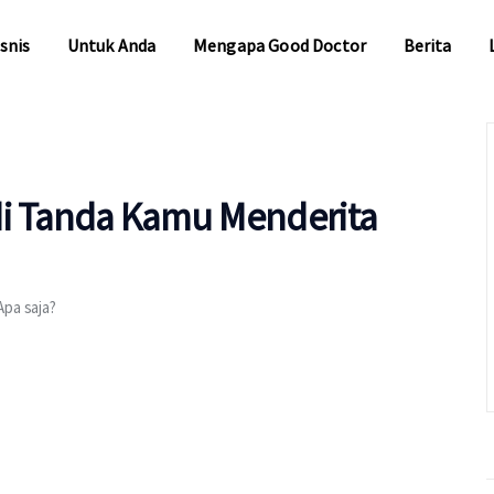
snis
Untuk Anda
Mengapa Good Doctor
Berita
snis
Untuk Anda
Mengapa Good Doctor
Berita
di Tanda Kamu Menderita
Apa saja?