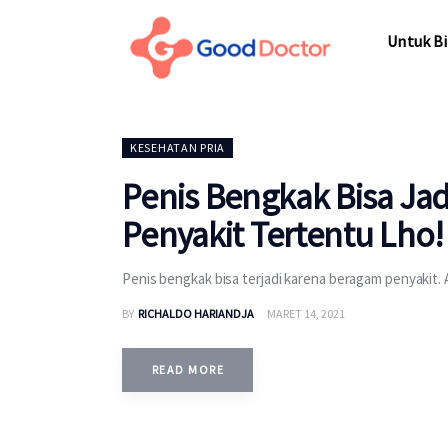
Untuk Bisnis
Untuk Bi
Untuk Anda
Mengapa Good Doctor
Untuk Bi
KESEHATAN PRIA
Berita
Penis Bengkak Bisa Ja
Layanan
Penyakit Tertentu Lho!
Penis bengkak bisa terjadi karena beragam penyakit. 
BY
RICHALDO HARIANDJA
MARET 14, 2021
READ MORE