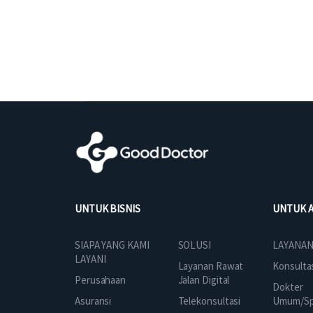
UNTUK BISNIS
UNTUK 
SOLUSI
SIAPA YANG KAMI
LAYANAN
LAYANI
Layanan Rawat
Konsulta
Jalan Digital
Perusahaan
Dokter
Telekonsultasi
Asuransi
Umum/Spe