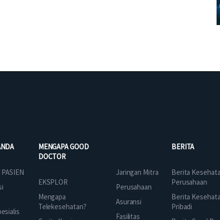
ANDA
MENGAPA GOOD
BERITA
DOCTOR
Jaringan Mitra
 PASIEN
Berita Kesehat
EKSPLOR
Perusahaan
Perusahaan
si
Mengapa
Berita Kesehat
Asuransi
Telekesehatan?
Pribadi
sialis
Fasilitas