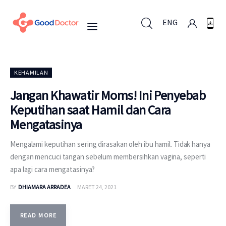
ENG
ENG
KEHAMILAN
Jangan Khawatir Moms! Ini Penyebab
Keputihan saat Hamil dan Cara
Untuk Bisnis
Mengatasinya
Untuk Anda
Mengalami keputihan sering dirasakan oleh ibu hamil. Tidak hanya
dengan mencuci tangan sebelum membersihkan vagina, seperti
Mengapa Good Doctor
apa lagi cara mengatasinya?
BY
DHIAMARA ARRADEA
MARET 24, 2021
Berita
Layanan
READ MORE