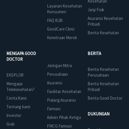
Kesehatan
Layanan Kesehatan
Janji Fisik
Konsumen
Asuransi Kesehatan
FAQ B2B
Pribadi
GoodCare Clinic
Berita Kesehatan
Kemitraan Merek
MENGAPA GOOD
BERITA
DOCTOR
Jaringan Mitra
Berita Kesehatan
Perusahaan
EKSPLOR
Perusahaan
Asuransi
Mengapa
Berita Kesehatan
Telekesehatan?
Pribadi
Fasilitas Kesehatan
Cerita Kami
Berita Good Doctor
Pialang Asuransi
Tentang kami
Farmasi
DUKUNGAN
Investor
Admin Pihak Ketiga
Grab
FMCG Farmasi