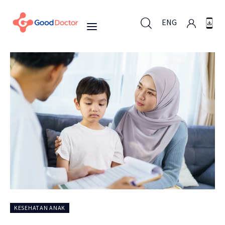
ENG
ENG
Untuk Bisnis
Untuk Anda
Mengapa Good Doctor
Berita
KESEHATAN ANAK
Layanan