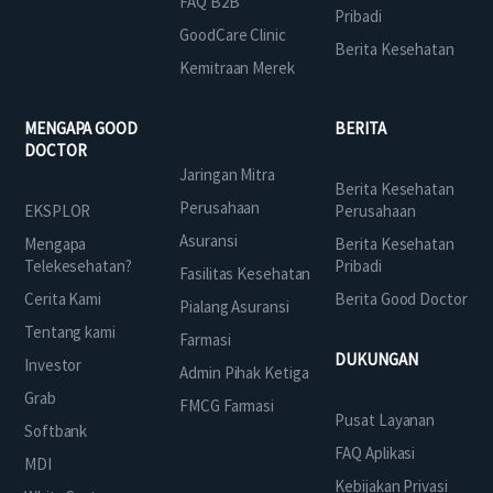
FAQ B2B
Pribadi
GoodCare Clinic
Berita Kesehatan
Kemitraan Merek
MENGAPA GOOD
BERITA
DOCTOR
Jaringan Mitra
Berita Kesehatan
Perusahaan
EKSPLOR
Perusahaan
Asuransi
Mengapa
Berita Kesehatan
Telekesehatan?
Pribadi
Fasilitas Kesehatan
Cerita Kami
Berita Good Doctor
Pialang Asuransi
Tentang kami
Farmasi
DUKUNGAN
Investor
Admin Pihak Ketiga
Grab
FMCG Farmasi
Pusat Layanan
Softbank
FAQ Aplikasi
MDI
Kebijakan Privasi