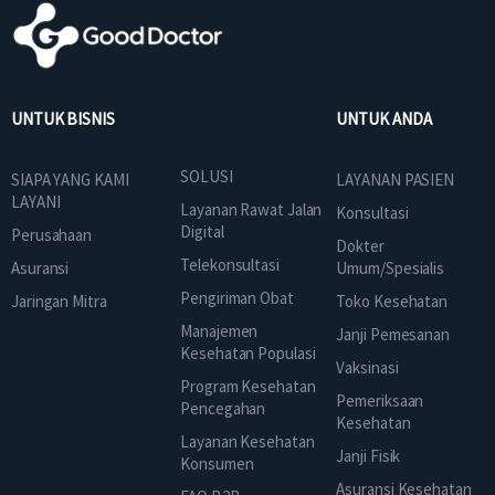
UNTUK BISNIS
UNTUK ANDA
SOLUSI
SIAPA YANG KAMI
LAYANAN PASIEN
LAYANI
Layanan Rawat Jalan
Konsultasi
Digital
Perusahaan
Dokter
Telekonsultasi
Asuransi
Umum/Spesialis
Pengiriman Obat
Jaringan Mitra
Toko Kesehatan
Manajemen
Janji Pemesanan
Kesehatan Populasi
Vaksinasi
Program Kesehatan
Pemeriksaan
Pencegahan
Kesehatan
Layanan Kesehatan
Janji Fisik
Konsumen
Asuransi Kesehatan