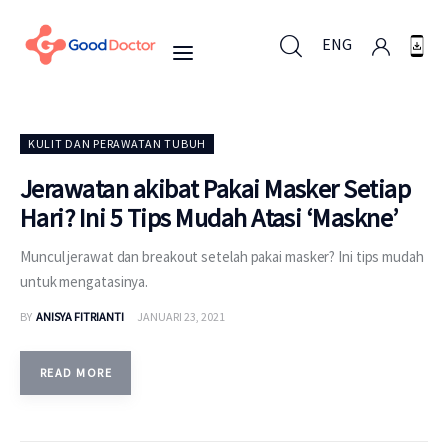
ENG
ENG
KULIT DAN PERAWATAN TUBUH
Jerawatan akibat Pakai Masker Setiap
Hari? Ini 5 Tips Mudah Atasi ‘Maskne’
Untuk Bisnis
Muncul jerawat dan breakout setelah pakai masker? Ini tips mudah
Untuk Anda
untuk mengatasinya.
BY
ANISYA FITRIANTI
JANUARI 23, 2021
Mengapa Good Doctor
Berita
READ MORE
Layanan