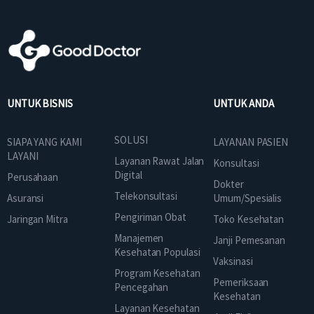
UNTUK BISNIS
UNTUK ANDA
SOLUSI
SIAPA YANG KAMI
LAYANAN PASIEN
LAYANI
Layanan Rawat Jalan
Konsultasi
Digital
Perusahaan
Dokter
Telekonsultasi
Asuransi
Umum/Spesialis
Pengiriman Obat
Jaringan Mitra
Toko Kesehatan
Manajemen
Janji Pemesanan
Kesehatan Populasi
Vaksinasi
Program Kesehatan
Pemeriksaan
Pencegahan
Kesehatan
Layanan Kesehatan