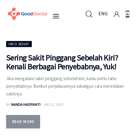
ENG
ENG
INFO SEHAT
Sering Sakit Pinggang Sebelah Kiri?
Kenali Berbagai Penyebabnya, Yuk!
Untuk Bisnis
Jika mengalami sakit pinggang sebelah kiri, kamu perlu tahu
Untuk Anda
penyebabnya. Berikut penjelasannya sekaligus cara meredakan
sakitnya.
Mengapa Good Doctor
BY
NANDA HADIYANTI
MEI 12, 2020
Berita
READ MORE
Layanan