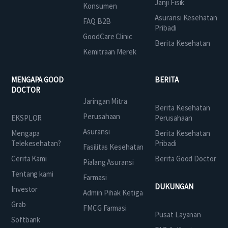
Janji Fisik
Konsumen
Asuransi Kesehatan
FAQ B2B
Pribadi
GoodCare Clinic
Berita Kesehatan
Kemitraan Merek
MENGAPA GOOD
BERITA
DOCTOR
Jaringan Mitra
Berita Kesehatan
Perusahaan
EKSPLOR
Perusahaan
Asuransi
Mengapa
Berita Kesehatan
Telekesehatan?
Pribadi
Fasilitas Kesehatan
Cerita Kami
Berita Good Doctor
Pialang Asuransi
Tentang kami
Farmasi
DUKUNGAN
Investor
Admin Pihak Ketiga
Grab
FMCG Farmasi
Pusat Layanan
Softbank