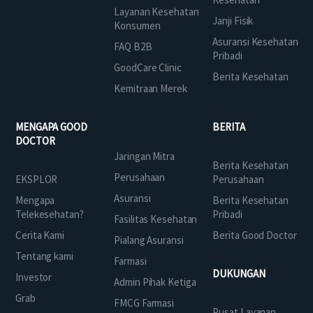
Layanan Kesehatan
Janji Fisik
Konsumen
Asuransi Kesehatan
FAQ B2B
Pribadi
GoodCare Clinic
Berita Kesehatan
Kemitraan Merek
MENGAPA GOOD
BERITA
DOCTOR
Jaringan Mitra
Berita Kesehatan
Perusahaan
EKSPLOR
Perusahaan
Asuransi
Mengapa
Berita Kesehatan
Telekesehatan?
Pribadi
Fasilitas Kesehatan
Cerita Kami
Berita Good Doctor
Pialang Asuransi
Tentang kami
Farmasi
DUKUNGAN
Investor
Admin Pihak Ketiga
Grab
FMCG Farmasi
Pusat Layanan