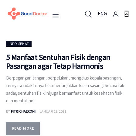
ENG
ENG
INFO SEHAT
5 Manfaat Sentuhan Fisik dengan
Pasangan agar Tetap Harmonis
Untuk Bisnis
Berpegangan tangan, berpelukan, mengelus kepala pasangan,
Untuk Anda
ternyata tidak hanya bisa menunjukkan kasih sayang. Secara tak
sadar, sentuhan fisik ini juga bermanfaat untuk kesehatan fisik
Mengapa Good Doctor
dan mental lho!
BY
FITRI CHAERONI
JANUARI 12, 2021
Berita
READ MORE
Layanan