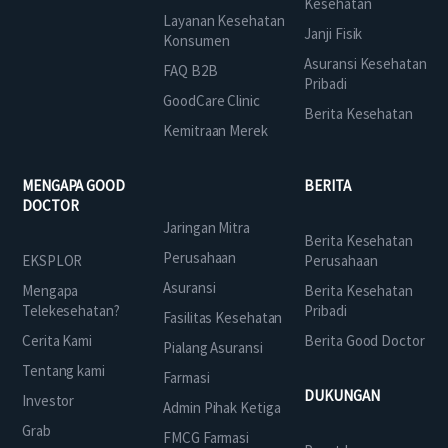
Kesehatan
Layanan Kesehatan
Janji Fisik
Konsumen
Asuransi Kesehatan
FAQ B2B
Pribadi
GoodCare Clinic
Berita Kesehatan
Kemitraan Merek
MENGAPA GOOD
BERITA
DOCTOR
Jaringan Mitra
Berita Kesehatan
Perusahaan
EKSPLOR
Perusahaan
Asuransi
Mengapa
Berita Kesehatan
Telekesehatan?
Pribadi
Fasilitas Kesehatan
Cerita Kami
Berita Good Doctor
Pialang Asuransi
Tentang kami
Farmasi
DUKUNGAN
Investor
Admin Pihak Ketiga
Grab
FMCG Farmasi