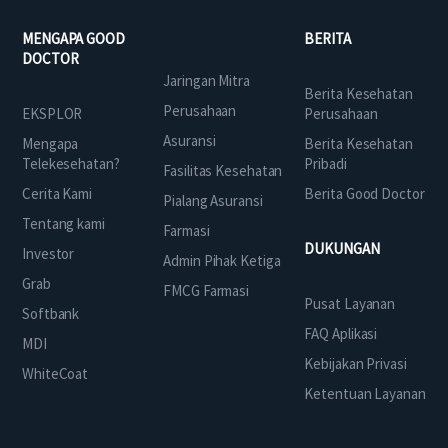
MENGAPA GOOD
BERITA
DOCTOR
Jaringan Mitra
Berita Kesehatan
Perusahaan
EKSPLOR
Perusahaan
Asuransi
Mengapa
Berita Kesehatan
Telekesehatan?
Pribadi
Fasilitas Kesehatan
Cerita Kami
Berita Good Doctor
Pialang Asuransi
Tentang kami
Farmasi
DUKUNGAN
Investor
Admin Pihak Ketiga
Grab
FMCG Farmasi
Pusat Layanan
Softbank
FAQ Aplikasi
MDI
Kebijakan Privasi
WhiteCoat
Ketentuan Layanan