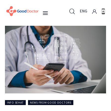
ENG
ENG
Untuk Bisnis
Untuk Anda
Mengapa Good Doctor
Berita
INFO SEHAT
NEWS FROM GOOD DOCTORS
Layanan