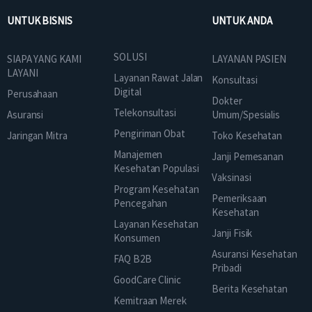
UNTUK BISNIS
UNTUK ANDA
SOLUSI
SIAPA YANG KAMI
LAYANAN PASIEN
LAYANI
Layanan Rawat Jalan
Konsultasi
Digital
Perusahaan
Dokter
Telekonsultasi
Asuransi
Umum/Spesialis
Pengiriman Obat
Jaringan Mitra
Toko Kesehatan
Manajemen
Janji Pemesanan
Kesehatan Populasi
Vaksinasi
Program Kesehatan
Pemeriksaan
Pencegahan
Kesehatan
Layanan Kesehatan
Janji Fisik
Konsumen
Asuransi Kesehatan
FAQ B2B
Pribadi
GoodCare Clinic
Berita Kesehatan
Kemitraan Merek