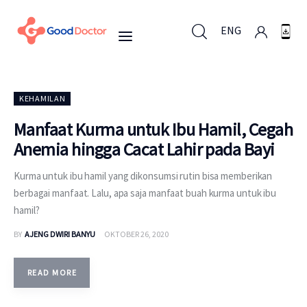
ENG
ENG
KEHAMILAN
Manfaat Kurma untuk Ibu Hamil, Cegah
Anemia hingga Cacat Lahir pada Bayi
Untuk Bisnis
Kurma untuk ibu hamil yang dikonsumsi rutin bisa memberikan
Untuk Anda
berbagai manfaat. Lalu, apa saja manfaat buah kurma untuk ibu
hamil?
Mengapa Good Doctor
BY
AJENG DWIRI BANYU
OKTOBER 26, 2020
Berita
READ MORE
Layanan