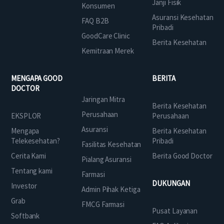
Janji Fisik
Konsumen
Asuransi Kesehatan
FAQ B2B
Pribadi
GoodCare Clinic
Berita Kesehatan
Kemitraan Merek
MENGAPA GOOD
BERITA
DOCTOR
Jaringan Mitra
Berita Kesehatan
Perusahaan
EKSPLOR
Perusahaan
Asuransi
Mengapa
Berita Kesehatan
Telekesehatan?
Pribadi
Fasilitas Kesehatan
Cerita Kami
Berita Good Doctor
Pialang Asuransi
Tentang kami
Farmasi
DUKUNGAN
Investor
Admin Pihak Ketiga
Grab
FMCG Farmasi
Pusat Layanan
Softbank