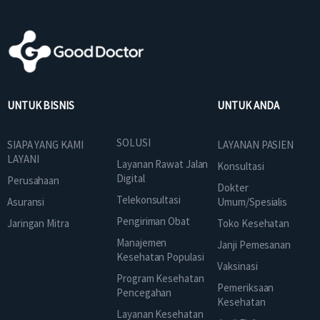
UNTUK BISNIS
UNTUK ANDA
SOLUSI
SIAPA YANG KAMI
LAYANAN PASIEN
LAYANI
Layanan Rawat Jalan
Konsultasi
Digital
Perusahaan
Dokter
Telekonsultasi
Asuransi
Umum/Spesialis
Pengiriman Obat
Jaringan Mitra
Toko Kesehatan
Manajemen
Janji Pemesanan
Kesehatan Populasi
Vaksinasi
Program Kesehatan
Pemeriksaan
Pencegahan
Kesehatan
Layanan Kesehatan