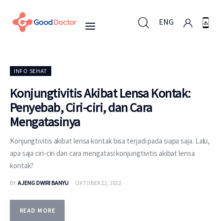
ENG
ENG
INFO SEHAT
Konjungtivitis Akibat Lensa Kontak:
Penyebab, Ciri-ciri, dan Cara
Untuk Bisnis
Mengatasinya
Untuk Anda
Konjungtivitis akibat lensa kontak bisa terjadi pada siapa saja. Lalu,
apa saja ciri-ciri dan cara mengatasi konjungtivitis akibat lensa
Mengapa Good Doctor
kontak?
BY
AJENG DWIRI BANYU
OKTOBER 22, 2022
Berita
Layanan
READ MORE