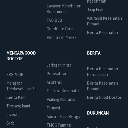
Kesehatan
Layanan Kesehatan
Janji Fisik
Konsumen
Asuransi Kesehatan
FAQ B2B
Pribadi
GoodCare Clinic
Berita Kesehatan
Kemitraan Merek
MENGAPA GOOD
BERITA
DOCTOR
Jaringan Mitra
Berita Kesehatan
Perusahaan
EKSPLOR
Perusahaan
Asuransi
Mengapa
Berita Kesehatan
Telekesehatan?
Pribadi
Fasilitas Kesehatan
Cerita Kami
Berita Good Doctor
Pialang Asuransi
Tentang kami
Farmasi
DUKUNGAN
Investor
Admin Pihak Ketiga
Grab
FMCG Farmasi