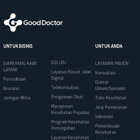
UNTUK BISNIS
UNTUK ANDA
SOLUSI
SIAPA YANG KAMI
LAYANAN PASIEN
LAYANI
Layanan Rawat Jalan
Konsultasi
Digital
Perusahaan
Dokter
Telekonsultasi
Asuransi
Umum/Spesialis
Pengiriman Obat
Jaringan Mitra
Toko Kesehatan
Manajemen
Janji Pemesanan
Kesehatan Populasi
Vaksinasi
Program Kesehatan
Pemeriksaan
Pencegahan
Kesehatan
Layanan Kesehatan