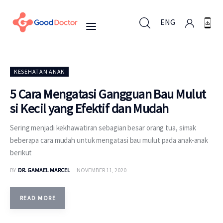
ENG
ENG
KESEHATAN ANAK
5 Cara Mengatasi Gangguan Bau Mulut
si Kecil yang Efektif dan Mudah
Untuk Bisnis
Sering menjadi kekhawatiran sebagian besar orang tua, simak
Untuk Anda
beberapa cara mudah untuk mengatasi bau mulut pada anak-anak
berikut
Mengapa Good Doctor
BY
DR. GAMAEL MARCEL
NOVEMBER 11, 2020
Berita
READ MORE
Layanan