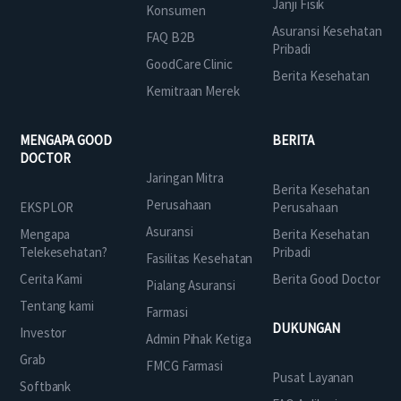
Janji Fisik
Konsumen
Asuransi Kesehatan
FAQ B2B
Pribadi
GoodCare Clinic
Berita Kesehatan
Kemitraan Merek
MENGAPA GOOD
BERITA
DOCTOR
Jaringan Mitra
Berita Kesehatan
Perusahaan
EKSPLOR
Perusahaan
Asuransi
Mengapa
Berita Kesehatan
Telekesehatan?
Pribadi
Fasilitas Kesehatan
Cerita Kami
Berita Good Doctor
Pialang Asuransi
Tentang kami
Farmasi
DUKUNGAN
Investor
Admin Pihak Ketiga
Grab
FMCG Farmasi
Pusat Layanan
Softbank