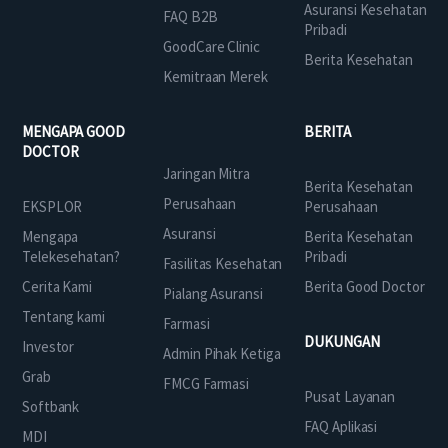
Asuransi Kesehatan
FAQ B2B
Pribadi
GoodCare Clinic
Berita Kesehatan
Kemitraan Merek
MENGAPA GOOD
BERITA
DOCTOR
Jaringan Mitra
Berita Kesehatan
Perusahaan
EKSPLOR
Perusahaan
Asuransi
Mengapa
Berita Kesehatan
Telekesehatan?
Pribadi
Fasilitas Kesehatan
Cerita Kami
Berita Good Doctor
Pialang Asuransi
Tentang kami
Farmasi
DUKUNGAN
Investor
Admin Pihak Ketiga
Grab
FMCG Farmasi
Pusat Layanan
Softbank
FAQ Aplikasi
MDI