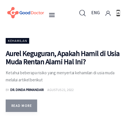
ENG
ENG
KEHAMILAN
Aurel Keguguran, Apakah Hamil di Usia
Muda Rentan Alami Hal Ini?
Untuk Bisnis
Ketahui beberapa risiko yang menyertai kehamilan di usia muda
Untuk Anda
melalui artikel berikut
BY
DR. DINDA PRIMANDARI
AGUSTUS 21, 2022
Mengapa Good Doctor
Berita
READ MORE
Layanan