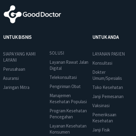
UNTUK BISNIS
UNTUK ANDA
SOLUSI
SIAPA YANG KAMI
LAYANAN PASIEN
LAYANI
Layanan Rawat Jalan
Konsultasi
Digital
Perusahaan
Dokter
Telekonsultasi
Asuransi
Umum/Spesialis
Pengiriman Obat
Jaringan Mitra
Toko Kesehatan
Manajemen
Janji Pemesanan
Kesehatan Populasi
Vaksinasi
Program Kesehatan
Pemeriksaan
Pencegahan
Kesehatan
Layanan Kesehatan
Janji Fisik
Konsumen