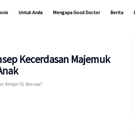
snis
Untuk Anda
Mengapa Good Doctor
Berita
snis
Untuk Anda
Mengapa Good Doctor
Berita
onsep Kecerdasan Majemuk
Anak
r dengan IQ. Apa saja?