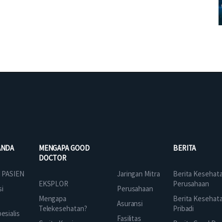
ANDA
MENGAPA GOOD
BERITA
DOCTOR
Jaringan Mitra
 PASIEN
Berita Kesehat
EKSPLOR
Perusahaan
Perusahaan
si
Mengapa
Berita Kesehat
Asuransi
Telekesehatan?
Pribadi
sialis
Fasilitas