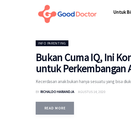
Untuk Bisnis
Untuk Bi
Untuk Anda
Mengapa Good Doctor
Untuk Bi
INFO PARENTING
Berita
Bukan Cuma IQ, Ini K
Layanan
untuk Perkembangan 
Kecerdasan anak bukan hanya sesuatu yang bisa diuku
BY
RICHALDO HARIANDJA
AGUSTUS 14, 2020
READ MORE