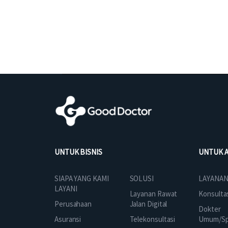
UNTUK BISNIS
UNTUK 
SOLUSI
SIAPA YANG KAMI
LAYANAN
LAYANI
Layanan Rawat
Konsulta
Jalan Digital
Perusahaan
Dokter
Telekonsultasi
Asuransi
Umum/Spe