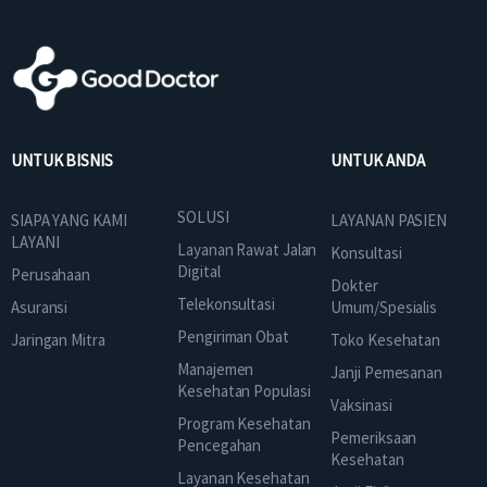
UNTUK BISNIS
UNTUK ANDA
SOLUSI
SIAPA YANG KAMI
LAYANAN PASIEN
LAYANI
Layanan Rawat Jalan
Konsultasi
Digital
Perusahaan
Dokter
Telekonsultasi
Asuransi
Umum/Spesialis
Pengiriman Obat
Jaringan Mitra
Toko Kesehatan
Manajemen
Janji Pemesanan
Kesehatan Populasi
Vaksinasi
Program Kesehatan
Pemeriksaan
Pencegahan
Kesehatan
Layanan Kesehatan