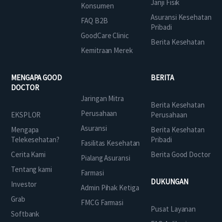
Janji Fisik
Konsumen
Asuransi Kesehatan
FAQ B2B
Pribadi
GoodCare Clinic
Berita Kesehatan
Kemitraan Merek
MENGAPA GOOD
BERITA
DOCTOR
Jaringan Mitra
Berita Kesehatan
Perusahaan
EKSPLOR
Perusahaan
Asuransi
Mengapa
Berita Kesehatan
Telekesehatan?
Pribadi
Fasilitas Kesehatan
Cerita Kami
Berita Good Doctor
Pialang Asuransi
Tentang kami
Farmasi
DUKUNGAN
Investor
Admin Pihak Ketiga
Grab
FMCG Farmasi
Pusat Layanan
Softbank