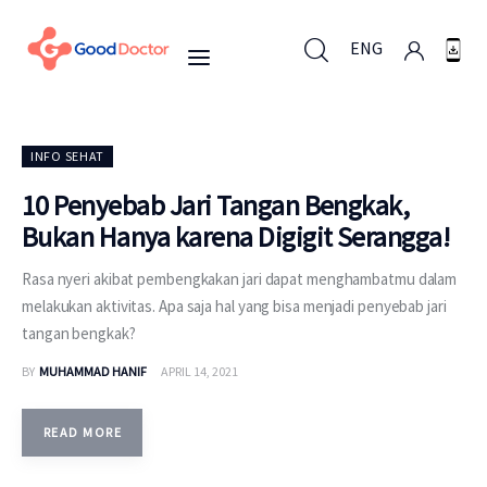
ENG
ENG
INFO SEHAT
10 Penyebab Jari Tangan Bengkak,
Bukan Hanya karena Digigit Serangga!
Untuk Bisnis
Rasa nyeri akibat pembengkakan jari dapat menghambatmu dalam
Untuk Anda
melakukan aktivitas. Apa saja hal yang bisa menjadi penyebab jari
tangan bengkak?
Mengapa Good Doctor
BY
MUHAMMAD HANIF
APRIL 14, 2021
Berita
READ MORE
Layanan