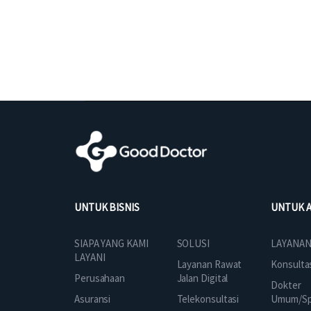
UNTUK BISNIS
UNTUK 
SOLUSI
SIAPA YANG KAMI
LAYANAN
LAYANI
Layanan Rawat
Konsulta
Jalan Digital
Perusahaan
Dokter
Telekonsultasi
Asuransi
Umum/Spe