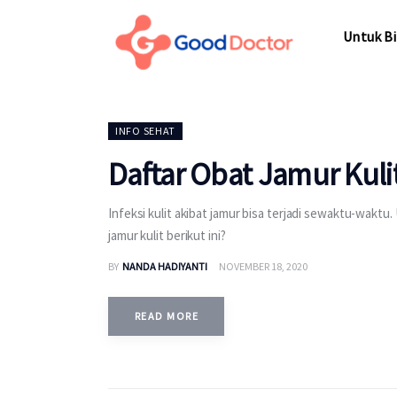
Untuk Bisnis
Untuk Bi
Untuk Anda
Mengapa Good Doctor
Untuk Bi
INFO SEHAT
Berita
Daftar Obat Jamur Kulit
Layanan
Infeksi kulit akibat jamur bisa terjadi sewaktu-wakt
jamur kulit berikut ini?
BY
NANDA HADIYANTI
NOVEMBER 18, 2020
READ MORE