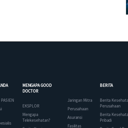
ANDA
MENGAPA GOOD
BERITA
DOCTOR
Jaringan Mitra
 PASIEN
Berita Kesehat
EKSPLOR
Perusahaan
Perusahaan
si
Mengapa
Berita Kesehat
Asuransi
Telekesehatan?
Pribadi
sialis
Fasilitas