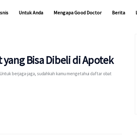
snis
Untuk Anda
Mengapa Good Doctor
Berita
snis
Untuk Anda
Mengapa Good Doctor
Berita
 yang Bisa Dibeli di Apotek
u. Untuk berjaga-jaga, sudahkah kamu mengetahui daftar obat