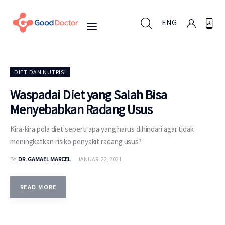
ENG
ENG
DIET DAN NUTRISI
Waspadai Diet yang Salah Bisa
Menyebabkan Radang Usus
Untuk Bisnis
Kira-kira pola diet seperti apa yang harus dihindari agar tidak
Untuk Anda
meningkatkan risiko penyakit radang usus?
BY
DR. GAMAEL MARCEL
JANUARI 22, 2021
Mengapa Good Doctor
Berita
READ MORE
Layanan