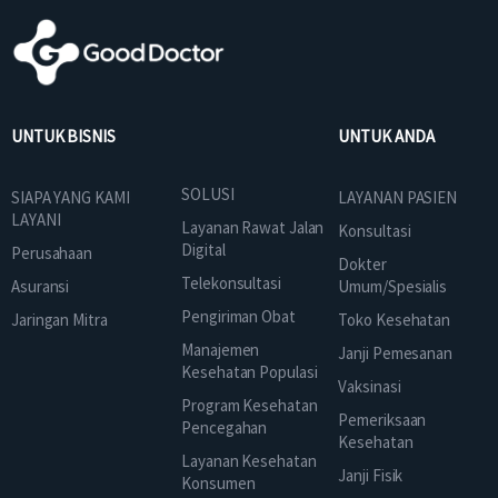
UNTUK BISNIS
UNTUK ANDA
SOLUSI
SIAPA YANG KAMI
LAYANAN PASIEN
LAYANI
Layanan Rawat Jalan
Konsultasi
Digital
Perusahaan
Dokter
Telekonsultasi
Asuransi
Umum/Spesialis
Pengiriman Obat
Jaringan Mitra
Toko Kesehatan
Manajemen
Janji Pemesanan
Kesehatan Populasi
Vaksinasi
Program Kesehatan
Pemeriksaan
Pencegahan
Kesehatan
Layanan Kesehatan
Janji Fisik
Konsumen