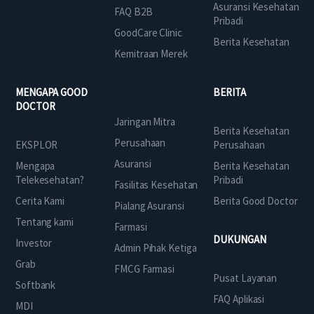
Asuransi Kesehatan
FAQ B2B
Pribadi
GoodCare Clinic
Berita Kesehatan
Kemitraan Merek
MENGAPA GOOD
BERITA
DOCTOR
Jaringan Mitra
Berita Kesehatan
Perusahaan
EKSPLOR
Perusahaan
Asuransi
Mengapa
Berita Kesehatan
Telekesehatan?
Pribadi
Fasilitas Kesehatan
Cerita Kami
Berita Good Doctor
Pialang Asuransi
Tentang kami
Farmasi
DUKUNGAN
Investor
Admin Pihak Ketiga
Grab
FMCG Farmasi
Pusat Layanan
Softbank
FAQ Aplikasi
MDI